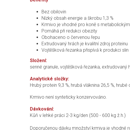
Bez obilovin
Nízký obsah energie a škrobu 1,3 %
Krmivo je vhodné pro koně s metabolickým
Pomáhá při redukci obezity
Obohaceno o červenou řepu
Extrudovaný hrách je kvalitní zdroj proteinu
Vojtěšková řezanka přispívá k produkci slin
Složení:
senné granule, vojtěšková řezanka, extrudovaný h
Analytické složky:
Hrubý protein 9,3 %, hrubá vláknina 26,5 %, hrubé 
Krmivo není synteticky konzervováno.
Dávkování:
Kůň v lehké práci 2-3 kg/den (500 - 600 kg ž.h.)
Doporučenou dávku množství krmiva je vhodné ro