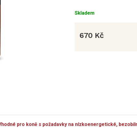
Skladem
670 Kč
Měrná
cena:
 Vhodné pro koně s požadavky na nízkoenergetické, bezobi