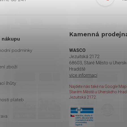
Kamenná prodejn
 nákupu
odní podmínky
WASCO
Jezuitská 2172
68603, Staré Město u Uhers
ení zboží
Hradiště
více informací
cí lhůty
Najdete nás také na Google Maps
Starém Městě u Uherského Hradi
Jezuitská 2172.
osti plateb
ava