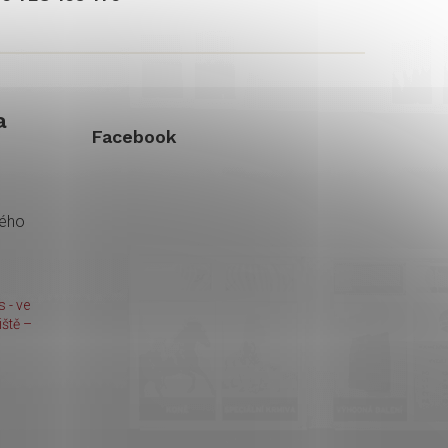
a
Facebook
kého
 - ve
ště –