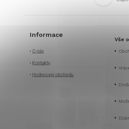
Informace
Vše o
•
O nás
Obch
•
Kontakty
Vrác
•
Hodnocení obchodu
Doda
Možn
Dopr