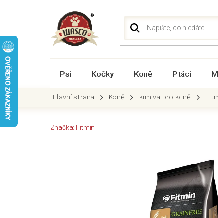
Přejít
na
obsah
Psi
Kočky
Koně
Ptáci
M
Koně
krmiva pro koně
Fit
Značka:
Fitmin