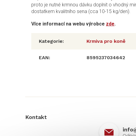
proto je nutné krmnou dávku doplnit o vhodný min
dostatkem kvalitního sena (cca 10-15 kg/den).
Více informací na webu výrobce
zde
.
Kategorie
:
Krmiva pro koně
EAN
:
8595237034642
Z
á
p
a
t
í
Kontakt
info