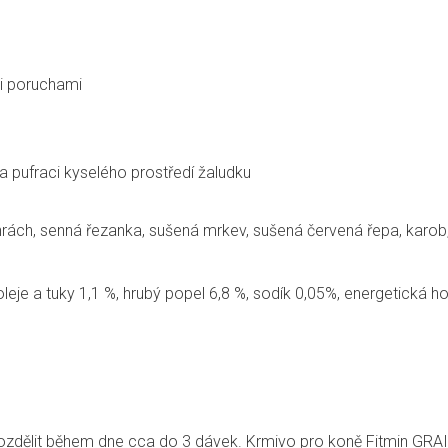
i poruchami
 a pufraci kyselého prostředí žaludku
rách, senná řezanka, sušená mrkev, sušená červená řepa, karob,
oleje a tuky 1,1 %,
hrubý popel
6,8 %, sodík 0,05%, energetická h
zdělit během dne cca do 3 dávek. Krmivo pro koně Fitmin GRA