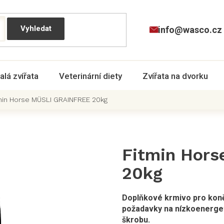
info@wasco.cz
alá zvířata
Veterinární diety
Zvířata na dvorku
min Horse MÜSLI GRAINFREE 20kg
Fitmin Hor
20kg
Doplňkové krmivo pro koně
požadavky na nízkoenerge
škrobu.