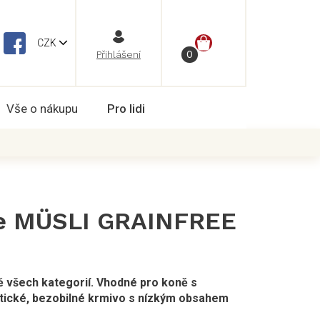
NÁKUPNÍ
CZK
Vše o nákupu
Pro lidi
KOŠÍK
se MÜSLI GRAINFREE
 všech kategorií. Vhodné pro koně s
tické, bezobilné krmivo s nízkým obsahem