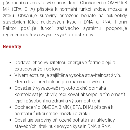
působení na zdraví a výkonnost koní. Obohacení o OMEGA 3
MK (EPA,
DHA
) přispívá k normální funkci srdce, mozku a
zraku. Obsahuje suroviny přirozeně bohaté na nukleotidy
stavebních látek nukleových kyselin DNA a RNA. Fitmin
Faktor posiluje funkci zažívacího systému, podporuje
regeneraci střev a zvyšuje využitelnost krmiv.
Benefity
Dodává lehce využitelnou energii ve formě olejů a
extrudovaných obilovin
Vlivem extruze je zajištěná vysoká stravitelnost živin,
která dává předpoklad pro maximální výkon
Obsažený vyvazovač mykototoxinů pomáhá
kontrolovat jejich vliv, redukovat absorpci a tím omezit
jejich působení na zdraví a výkonnost koní
Obohacení o OMEGA 3 MK ( EPA, DHA) přispívá k
normální funkci srdce, mozku a zraku
Obsahuje suroviny přirozeně bohaté na nukleotidy,
stavebních látek nukleových kyselin DNA a RNA