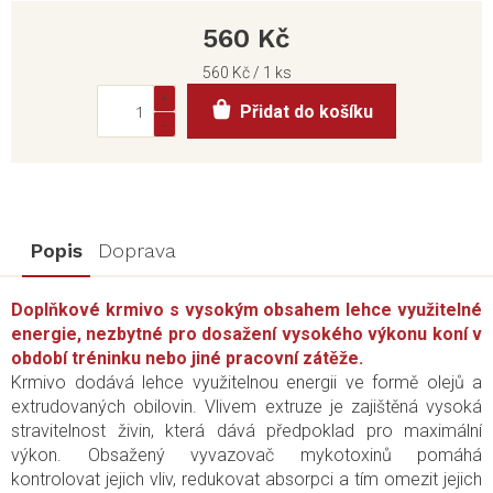
560 Kč
Měrná
560 Kč / 1 ks
cena:
Přidat do košíku
Popis
Doprava
Doplňkové krmivo s vysokým obsahem lehce využitelné
energie, nezbytné pro dosažení vysokého výkonu koní v
období tréninku nebo jiné pracovní zátěže.
Krmivo dodává lehce využitelnou energii ve formě olejů a
extrudovaných obilovin. Vlivem extruze je zajištěná vysoká
stravitelnost živin, která dává předpoklad pro maximální
výkon. Obsažený vyvazovač mykotoxinů pomáhá
kontrolovat jejich vliv, redukovat absorpci a tím omezit jejich