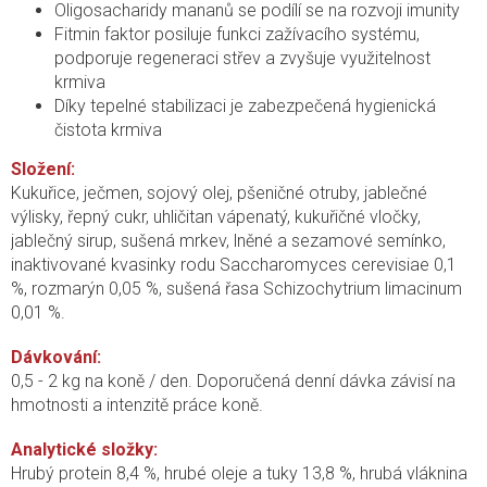
Oligosacharidy mananů se podílí se na rozvoji imunity
Fitmin faktor posiluje funkci zažívacího systému,
podporuje regeneraci střev a zvyšuje využitelnost
krmiva
Díky tepelné stabilizaci je zabezpečená hygienická
čistota krmiva
Složení:
Kukuřice, ječmen, sojový olej, pšeničné otruby, jablečné
výlisky, řepný cukr, uhličitan vápenatý, kukuřičné vločky,
jablečný sirup, sušená mrkev, lněné a sezamové semínko,
inaktivované kvasinky rodu Saccharomyces cerevisiae 0,1
%, rozmarýn 0,05 %, sušená
řasa Schizochytrium limacinum
0,01 %.
Dávkování:
0,5 - 2 kg na koně / den. Doporučená denní dávka závisí na
hmotnosti a intenzitě práce koně.
Analytické složky:
Hrubý protein 8,4 %, hrubé oleje a tuky 13,8 %, hrubá vláknina