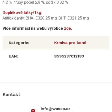
4,2 %,
hrubý popel
2,9 %, sodík 0,02 %
Doplňkové látky/1kg:
Antioxidanty: BHA- E320 25 mg, BHT- E321 25 mg
Více informací na webu výrobce
zde
.
Kategorie
:
Krmiva pro koně
EAN
:
8595237012183
Z
á
p
a
Kontakt
t
í
info
@
wasco.cz