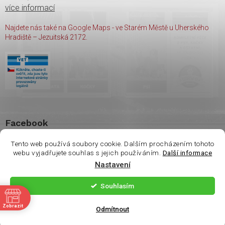
více informací
Najdete nás také na Google Maps - ve Starém Městě u Uherského
Hradiště – Jezuitská 2172.
Facebook
Tento web používá soubory cookie. Dalším procházením tohoto
webu vyjadřujete souhlas s jejich používáním.
Další informace
Vážení zákazníci. Ve
Nastavení
čtvrtek 6.8 je na
Copyright 2026
shop Wasco
. Všechna práva vyhrazena.
prodejně otevřeno
Souhlasím
pouze do 14:00. Děkuji
ě
Vytvořil Shoptet
| Nakódoval
Milan Hrnčál
Zobrazit
za pochopení.
Odmítnout