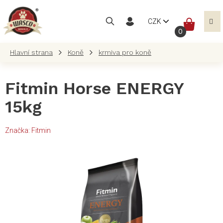
Přejít
na
NÁKUP
CZK
obsah
KOŠÍK
Koně
krmiva pro koně
Fitmin Horse ENERGY
15kg
Značka:
Fitmin