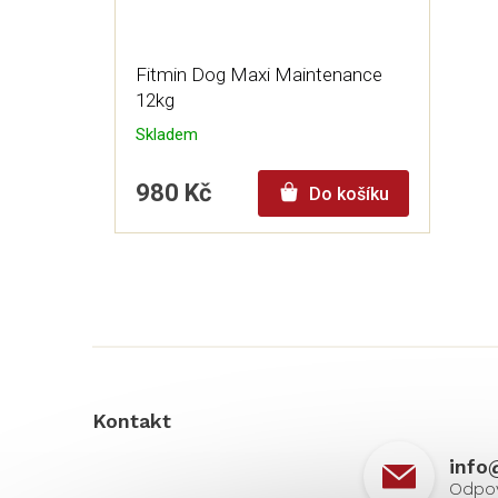
Fitmin Dog Maxi Maintenance
12kg
Skladem
980 Kč
Do košíku
Z
á
p
a
t
í
Kontakt
info