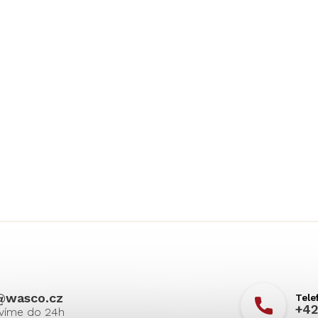
@
wasco.cz
+42