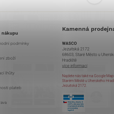
Kamenná prodejn
 nákupu
odní podmínky
WASCO
Jezuitská 2172
68603, Staré Město u Uhers
ení zboží
Hradiště
více informací
cí lhůty
Najdete nás také na Google Maps
Starém Městě u Uherského Hradi
Jezuitská 2172.
osti plateb
ava