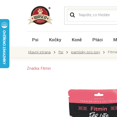
Přejít
na
obsah
Psi
Kočky
Koně
Ptáci
M
Psi
pamlsky pro psy
Fitm
Značka:
Fitmin