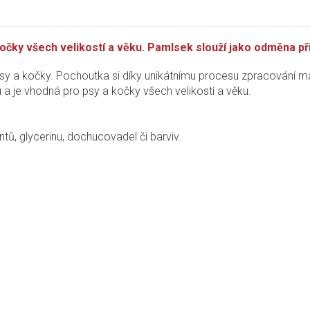
čky všech velikostí a věku. Pamlsek slouží jako odměna př
y a kočky. Pochoutka si díky unikátnímu procesu zpracování
 a je vhodná pro psy a kočky všech velikostí a věku.
tů, glycerinu, dochucovadel či barviv.