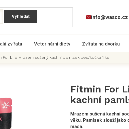
info@wasco.cz
alá zvířata
Veterinární diety
Zvířata na dvorku
in For Life Mrazem sušený kachní pamlsek pes/kočka 1 ks
Fitmin For 
kachní paml
Mrazem sušená kachní poch
věku. Pamlsek slouží jako 
masa.