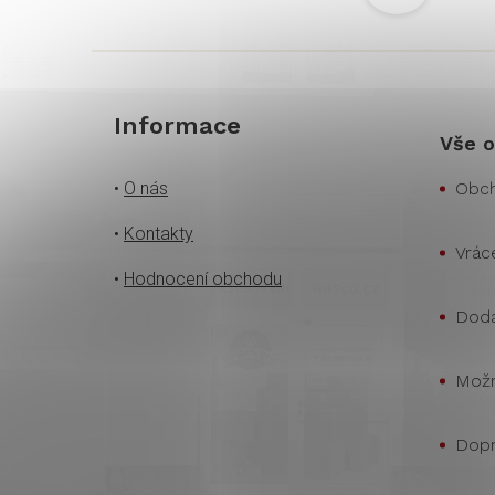
Informace
Vše o
•
O nás
Obch
•
Kontakty
Vrác
•
Hodnocení obchodu
Doda
Možn
Dopr