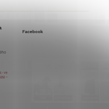
a
Facebook
kého
 - ve
ště –