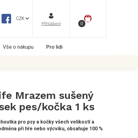
NÁKUPNÍ
CZK
Vše o nákupu
Pro lidi
KOŠÍK
Life Mrazem sušený
sek pes/kočka 1 ks
outka pro psy a kočky všech velikostí a
odměna při hře nebo výcviku, obsahuje 100 %