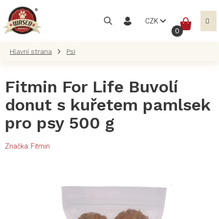
Přejít
na
NÁKUP
CZK
obsah
KOŠÍK
Psi
Fitmin For Life Buvolí
donut s kuřetem pamlsek
pro psy 500 g
Značka:
Fitmin