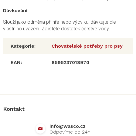
Dávkování
Slouží jako odměna při hře nebo výcviku, dávkujte dle
vlastního uvážení. Zajistěte dostatek čerstvé vody.
Kategorie
:
Chovatelské potřeby pro psy
EAN
:
8595237018970
Z
á
p
a
Kontakt
t
í
info
@
wasco.cz