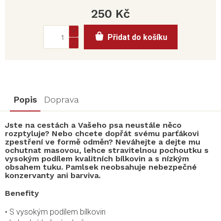
250 Kč
Měrná
Přidat do košíku
cena:
Popis
Doprava
Jste na cestách a Vašeho psa neustále něco
rozptyluje? Nebo chcete dopřát svému parťákovi
zpestření ve formě odměn? Neváhejte a dejte mu
ochutnat masovou, lehce stravitelnou pochoutku s
vysokým podílem kvalitních bílkovin a s nízkým
obsahem tuku. Pamlsek neobsahuje nebezpečné
konzervanty ani barviva.
Benefity
• S vysokým podílem bílkovin