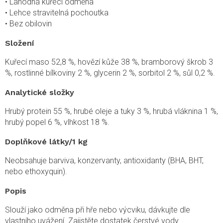
• Lahodná kuřecí odměna
• Lehce stravitelná pochoutka
• Bez obilovin
Složení
Kuřecí maso 52,8 %, hovězí kůže 38 %, bramborový škrob 3
%, rostlinné bílkoviny 2 %, glycerin 2 %, sorbitol 2 %, sůl 0,2 %.
Analytické složky
Hrubý protein 55 %, hrubé oleje a tuky 3 %, hrubá vláknina 1 %,
hrubý popel 6 %, vlhkost 18 %.
Doplňkové látky/1 kg
Neobsahuje barviva, konzervanty, antioxidanty (BHA, BHT,
nebo ethoxyquin).
Popis
Slouží jako odměna při hře nebo výcviku, dávkujte dle
vlastního uvážení. Zajistěte dostatek čerstvé vody.