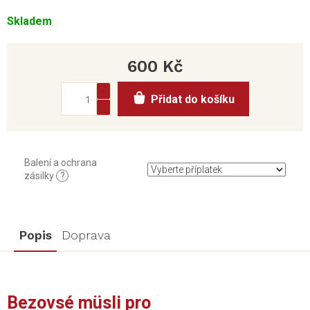
Skladem
600 Kč
Měrná
Přidat do košíku
cena:
Balení a ochrana
zásilky
?
Popis
Doprava
Bezovsé müsli pro