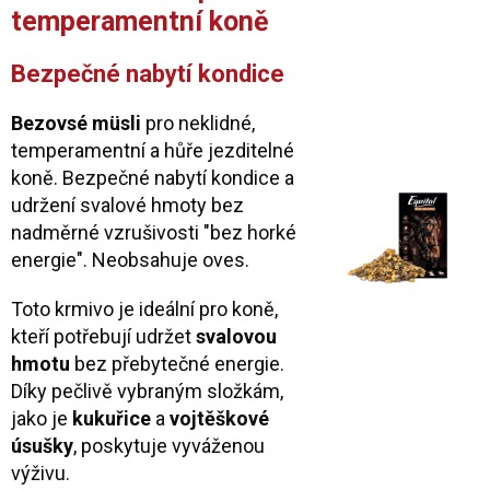
temperamentní koně
Bezpečné nabytí kondice
Bezovsé müsli
pro neklidné,
temperamentní a hůře jezditelné
koně. Bezpečné nabytí kondice a
udržení svalové hmoty bez
nadměrné vzrušivosti "bez horké
energie". Neobsahuje oves.
Toto krmivo je ideální pro koně,
kteří potřebují udržet
svalovou
hmotu
bez přebytečné energie.
Díky pečlivě vybraným složkám,
jako je
kukuřice
a
vojtěškové
úsušky
, poskytuje vyváženou
výživu.