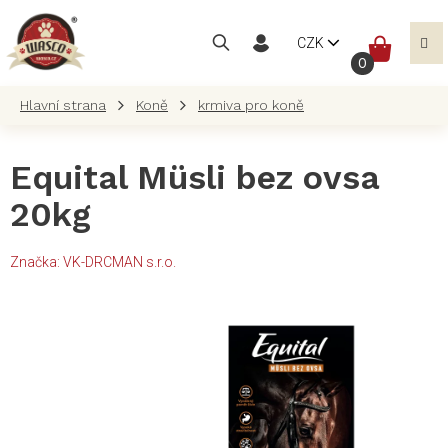
Přejít
na
NÁKUP
CZK
obsah
KOŠÍK
Koně
krmiva pro koně
Equital Müsli bez ovsa
20kg
Značka:
VK-DRCMAN s.r.o.