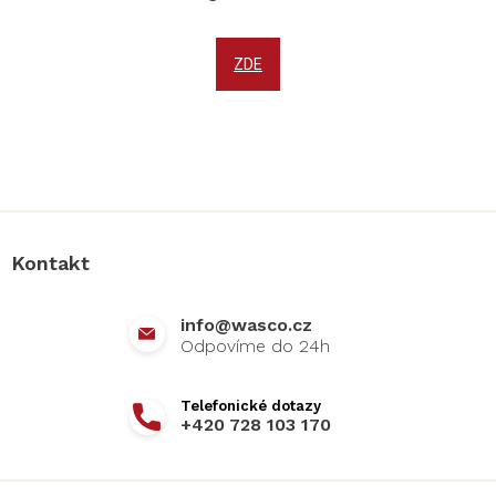
ZDE
Z
á
p
a
Kontakt
t
í
info
@
wasco.cz
+420 728 103 170