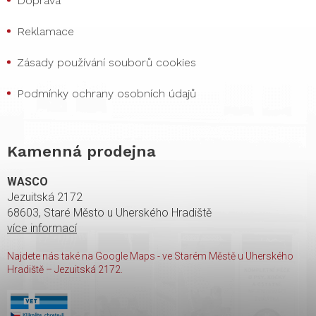
Doprava
Reklamace
Zásady používání souborů cookies
Podmínky ochrany osobních údajů
Kamenná prodejna
WASCO
Jezuitská 2172
68603, Staré Město u Uherského Hradiště
více informací
Najdete nás také na Google Maps - ve Starém Městě u Uherského
Hradiště – Jezuitská 2172.