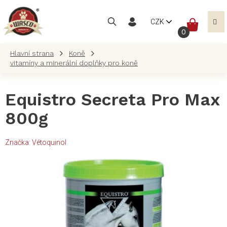
Přejít
na
NÁKUP
CZK
obsah
KOŠÍK
Koně
vitamíny a minerální doplňky pro koně
Equistro Secreta Pro Max
800g
Značka:
Vétoquinol