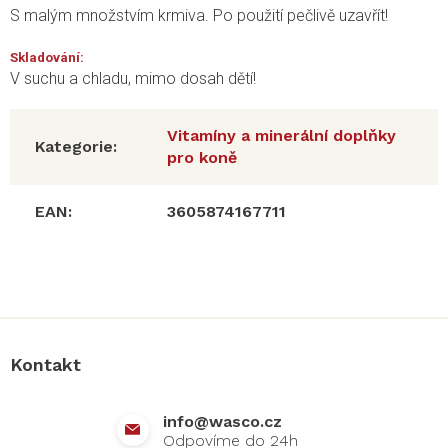
S malým množstvím krmiva. Po použití pečlivě uzavřít!
Skladování:
V suchu a chladu, mimo dosah dětí!
Vitamíny a minerální doplňky
Kategorie
:
pro koně
EAN
:
3605874167711
Z
á
p
a
Kontakt
t
í
info
@
wasco.cz