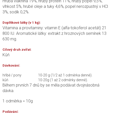
Hrubá vláknina 19%, hrubý protein 11%, hrubý popel 9,5%,
vlhkost 5%, hrubé oleje a tuky 4,6%, popel nerozpustný v HCl
3%, sodík 0,2%.
Doplňkové látky (v 1 kg):
Vitamina a provitaminy: vitamin E (alfa-tokoferol acetát) 21
800 IU. Aromatické látky: extrakt z hroznových semínek 13
630 mg.
Cílový druh zvířat:
Kůň
Dávkování:
hříbě / pony
10-20 g (1/2 až 1 odměrka denně).
kůň
10-20g (1 až 2 odměrky denně).
Během prvních 7 dnů by se měla podávat dvojnásobná
dávka.
1 odměrka = 10g
Podávání: