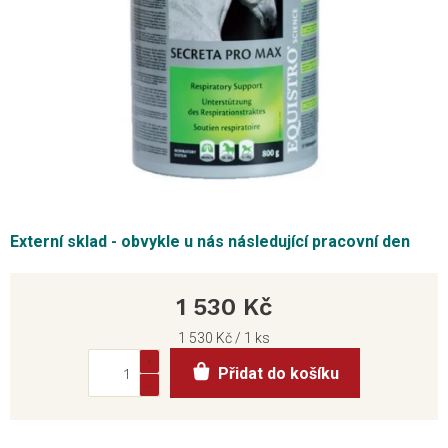
Externí sklad - obvykle u nás následující pracovní den
1 530 Kč
Měrná
1 530 Kč / 1 ks
cena:
Přidat do košíku