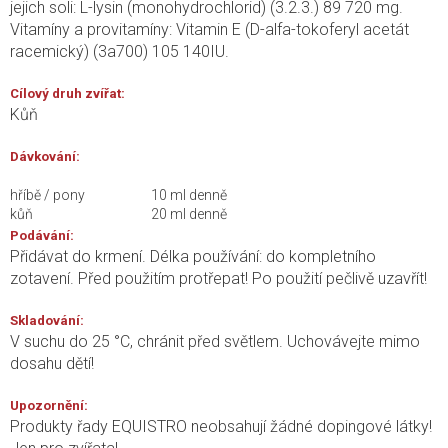
jejich soli: L-lysin (monohydrochlorid) (3.2.3.) 89 720 mg.
Vitamíny a provitamíny: Vitamin E (D-alfa-tokoferyl acetát
racemický) (3a700) 105 140IU.
Cílový druh zvířat:
Kůň
Dávkování:
hříbě / pony
10 ml denně
kůň
20 ml denně
Podávání:
Přidávat do krmení. Délka používání: do kompletního
zotavení. Před použitím protřepat! Po použití pečlivě uzavřít!
Skladování:
V suchu do 25 °C, chránit před světlem. Uchovávejte mimo
dosahu dětí!
Upozornění:
Produkty řady EQUISTRO neobsahují žádné dopingové látky!