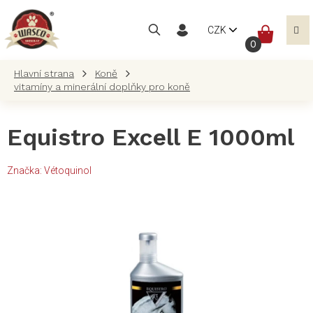
Přejít
na
NÁKUP
CZK
obsah
KOŠÍK
Koně
vitamíny a minerální doplňky pro koně
Equistro Excell E 1000ml
Značka:
Vétoquinol