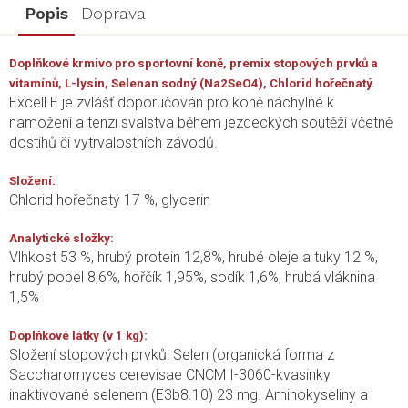
Popis
Doprava
Doplňkové krmivo pro sportovní koně, premix stopových prvků a
vitamínů, L-lysin, Selenan sodný (Na2SeO4), Chlorid hořečnatý.
Excell E je zvlášť doporučován pro koně náchylné k
namožení a tenzi svalstva během jezdeckých soutěží včetně
dostihů či vytrvalostních závodů.
Složení:
Chlorid hořečnatý 17 %, glycerin
Analytické složky:
Vlhkost 53 %, hrubý protein 12,8%, hrubé oleje a tuky 12 %,
hrubý popel 8,6%, hořčík 1,95%, sodík 1,6%, hrubá vláknina
1,5%
Doplňkové látky (v 1 kg):
Složení stopových prvků: Selen (organická forma z
Saccharomyces cerevisae CNCM I-3060-kvasinky
inaktivované selenem (E3b8.10) 23 mg. Aminokyseliny a