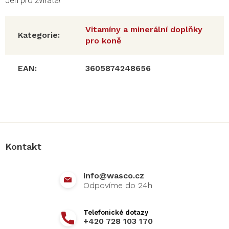
Jen pro zvířata!
Vitamíny a minerální doplňky
Kategorie
:
pro koně
EAN
:
3605874248656
Z
á
p
a
Kontakt
t
í
info
@
wasco.cz
+420 728 103 170