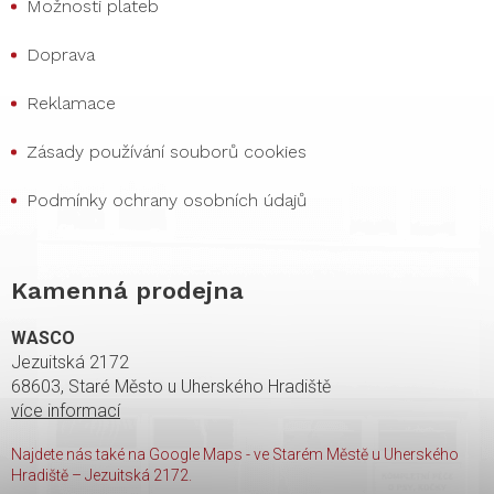
Možnosti plateb
Doprava
Reklamace
Zásady používání souborů cookies
Podmínky ochrany osobních údajů
Kamenná prodejna
WASCO
Jezuitská 2172
68603, Staré Město u Uherského Hradiště
více informací
Najdete nás také na Google Maps - ve Starém Městě u Uherského
Hradiště – Jezuitská 2172.