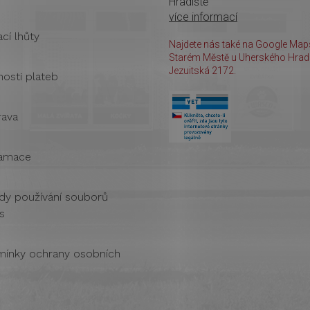
Hradiště
více informací
cí lhůty
Najdete nás také na Google Maps
Starém Městě u Uherského Hradi
Jezuitská 2172.
osti plateb
ava
amace
dy používání souborů
s
ínky ochrany osobních