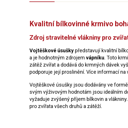
Kvalitní bílkovinné krmivo boh
Zdroj stravitelné vlákniny pro zvíř
Vojtěškové úsušky
představují kvalitní bíl
a je hodnotným zdrojem
vápníku
. Toto krm
zátěž zvířat a dodává do krmných dávek vyšš
podporuje její proslinění. Více informací n
Vojtěškové úsušky jsou dodávány ve formě 
svým výživovým hodnotám jsou ideálním dop
vyžaduje zvýšený příjem bílkovin a vlákniny. 
pro zvířata všech druhů a zátěží.