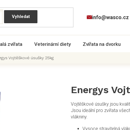
info@wasco.cz
alá zvířata
Veterinární diety
Zvířata na dvorku
rgys Vojtěškové úsušky 25kg
Energys Voj
Vojtěškové úsušky jsou kvalit
Jsou ideální pro zvířata vše
vlákniny.
Vysoce stravitelná vlák