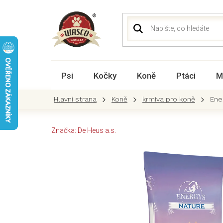
Přejít
na
obsah
Psi
Kočky
Koně
Ptáci
M
Koně
krmiva pro koně
Ene
Značka:
De Heus a.s.