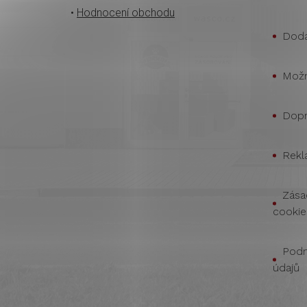
•
Hodnocení obchodu
Doda
Možn
Dopr
Rekl
Zása
cookie
Podm
údajů