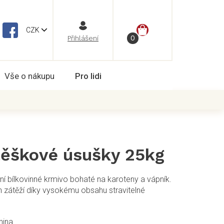
NÁKUPNÍ
CZK
Vše o nákupu
Pro lidi
KOŠÍK
těškové úsušky 25kg
ní bílkovinné krmivo bohaté na karoteny a vápník.
ch zátěží díky vysokému obsahu stravitelné
nina