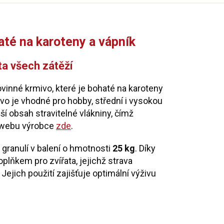
até na karoteny a vápník
ata všech zátěží
kovinné krmivo, které je bohaté na karoteny
ivo je vhodné pro hobby, střední i vysokou
í obsah stravitelné vlákniny, čímž
a webu výrobce
zde
.
granulí v balení o hmotnosti
25 kg
. Díky
lňkem pro zvířata, jejichž strava
Jejich použití zajišťuje optimální výživu