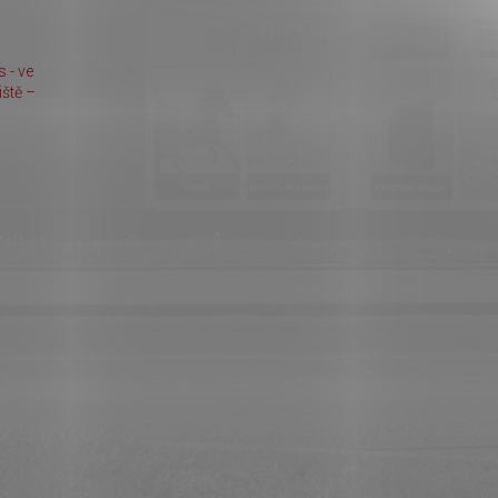
 - ve
ště –