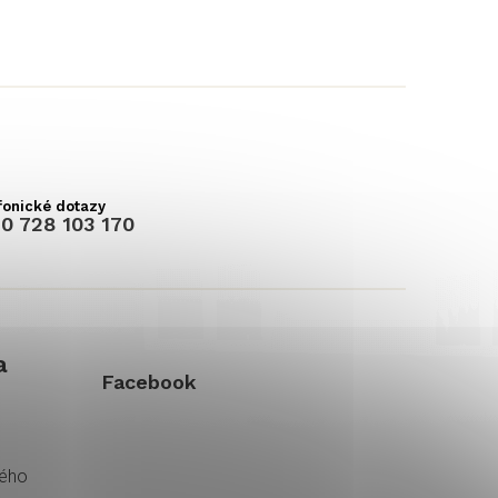
0 728 103 170
a
Facebook
kého