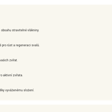
u obsahu stravitelné vlákniny.
é pro růst a regeneraci svalů.
vašich zvířat.
o aktivní zvířata.
 díky vyváženému složení.