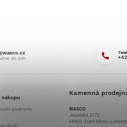
@
wasco.cz
+42
Kamenná prodejn
 nákupu
odní podmínky
WASCO
Jezuitská 2172
68603, Staré Město u Uhers
ení zboží