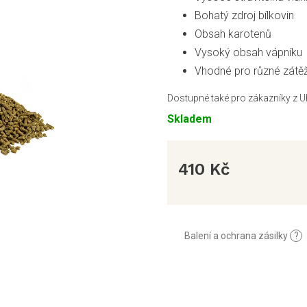
Bohatý zdroj bílkovin
Obsah karotenů
Vysoký obsah vápníku
Vhodné pro různé zátě
Dostupné také pro zákazníky z U
Skladem
410 Kč
Měrná
cena:
Balení a ochrana zásilky
?