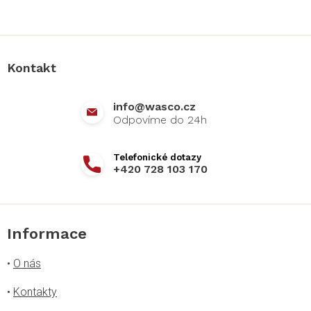
Z
á
p
a
Kontakt
t
í
info
@
wasco.cz
+420 728 103 170
Informace
•
O nás
•
Kontakty