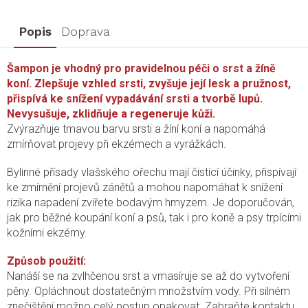
Popis
Doprava
Šampon je vhodný pro pravidelnou péči o srst a žíně
koní. Zlepšuje vzhled srsti, zvyšuje její lesk a pružnost,
přispívá ke snížení vypadávání srsti a tvorbě lupů.
Nevysušuje, zklidňuje a regeneruje kůži.
Zvýrazňuje tmavou barvu srsti a žíní koní a napomáhá
zmírňovat projevy při ekzémech a vyrážkách.
Bylinné přísady vlašského ořechu mají čistící účinky, přispívají
ke zmírnění projevů zánětů a mohou napomáhat k snížení
rizika napadení zvířete bodavým hmyzem. Je doporučován,
jak pro běžné koupání koní a psů, tak i pro koně a psy trpícími
kožními ekzémy.
Způsob použití:
Nanáší se na zvlhčenou srst a vmasíruje se až do vytvoření
pěny. Opláchnout dostatečným množstvím vody. Při silném
znečištění možno celý postup opakovat. Zabraňte kontaktu