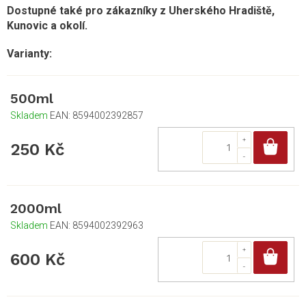
Dostupné také pro zákazníky z Uherského Hradiště,
Kunovic a okolí.
500ml
Skladem
EAN:
8594002392857
Do
250 Kč
2000ml
Skladem
EAN:
8594002392963
Do
600 Kč