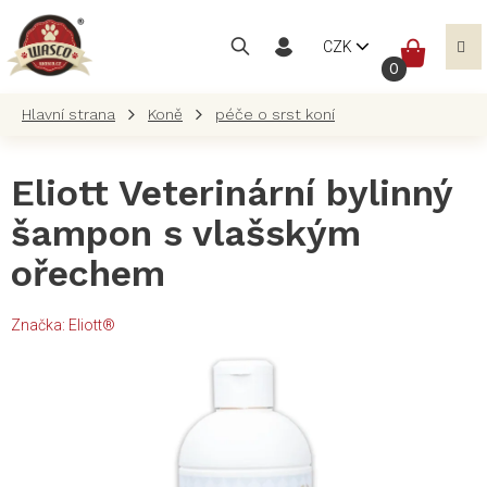
Přejít
na
NÁKUP
CZK
obsah
KOŠÍK
Koně
péče o srst koní
Eliott Veterinární bylinný
šampon s vlašským
ořechem
Značka:
Eliott®