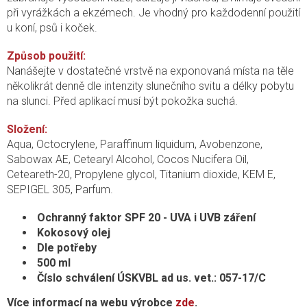
při vyrážkách a ekzémech. Je vhodný pro každodenní použití
u koní, psů i koček.
Způsob použití:
Nanášejte v dostatečné vrstvě na exponovaná místa na těle
několikrát denně dle intenzity slunečního svitu a délky pobytu
na slunci. Před aplikací musí být pokožka suchá.
Složení:
Aqua, Octocrylene, Paraffinum liquidum, Avobenzone,
Sabowax AE, Cetearyl Alcohol, Cocos Nucifera Oil,
Ceteareth-20, Propylene glycol, Titanium dioxide, KEM E,
SEPIGEL 305, Parfum.
Ochranný faktor SPF 20 - UVA i UVB záření
Kokosový olej
Dle potřeby
500 ml
Číslo schválení ÚSKVBL ad us. vet.: 057-17/C
Více informací na webu výrobce
zde
.