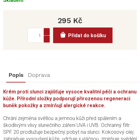
Skladem
295 Kč
Měrná
Přidat do košíku
cena:
Popis
Doprava
Krém proti slunci zajišťuje vysoce kvalitní péči a ochranu
kůže. Přírodní složky podporují přirozenou regeneraci
buněk pokožky a zmírňují alergické reakce.
Chrání zejména světlou a jemnou kůži před spálením a
škodlivými vlivy slunečního záření UVA i UVB. Ochranný filtr
SPF 20 prodlužuje bezpečný pobyt na slunci. Kokosový olej
zabraňuje vysoušení kůže, udržuje ji vláčnou, zmírňuje svědění