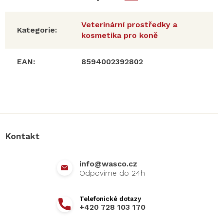
Veterinární prostředky a
Kategorie
:
kosmetika pro koně
EAN
:
8594002392802
Z
á
p
a
Kontakt
t
í
info
@
wasco.cz
+420 728 103 170