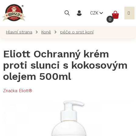
Přejít
na
NÁKUP
CZK
obsah
KOŠÍK
Koně
péče o srst koní
Eliott Ochranný krém
proti slunci s kokosovým
olejem 500ml
Značka:
Eliott®