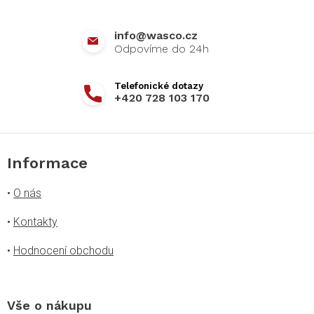
t
í
info
@
wasco.cz
+420 728 103 170
Informace
•
O nás
•
Kontakty
•
Hodnocení obchodu
Vše o nákupu