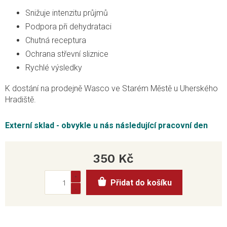
Snižuje intenzitu průjmů
Podpora při dehydrataci
Chutná receptura
Ochrana střevní sliznice
Rychlé výsledky
K dostání na prodejně Wasco ve Starém Městě u Uherského
Hradiště.
Externí sklad - obvykle u nás následující pracovní den
350 Kč
Měrná
Přidat do košíku
cena: