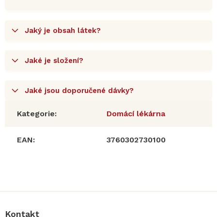
Jaký je obsah látek?
Jaké je složení?
Jaké jsou doporučené dávky?
Kategorie
:
Domácí lékárna
EAN
:
3760302730100
Z
á
p
a
Kontakt