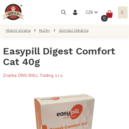
Přejít
na
NÁKUP
CZK
obsah
KOŠÍK
Kočky
domácí lékárna
Easypill Digest Comfort
Cat 40g
Značka:
DING WALL Trading, s.r.o.