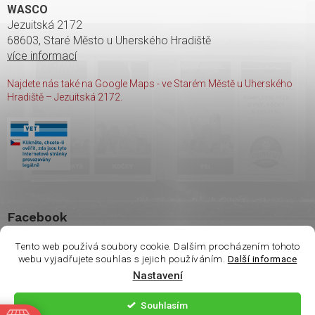
WASCO
Jezuitská 2172
68603, Staré Město u Uherského Hradiště
více informací
Najdete nás také na Google Maps - ve Starém Městě u Uherského
Hradiště – Jezuitská 2172.
Facebook
Tento web používá soubory cookie. Dalším procházením tohoto
webu vyjadřujete souhlas s jejich používáním.
Další informace
Vážení zákazníci. Ve
Nastavení
čtvrtek 6.8 je na
Copyright 2026
shop Wasco
. Všechna práva vyhrazena.
prodejně otevřeno
Souhlasím