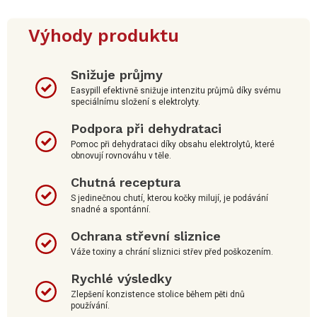
Výhody produktu
Snižuje průjmy
Easypill efektivně snižuje intenzitu průjmů díky svému
speciálnímu složení s elektrolyty.
Podpora při dehydrataci
Pomoc při dehydrataci díky obsahu elektrolytů, které
obnovují rovnováhu v těle.
Chutná receptura
S jedinečnou chutí, kterou kočky milují, je podávání
snadné a spontánní.
Ochrana střevní sliznice
Váže toxiny a chrání sliznici střev před poškozením.
Rychlé výsledky
Zlepšení konzistence stolice během pěti dnů
používání.