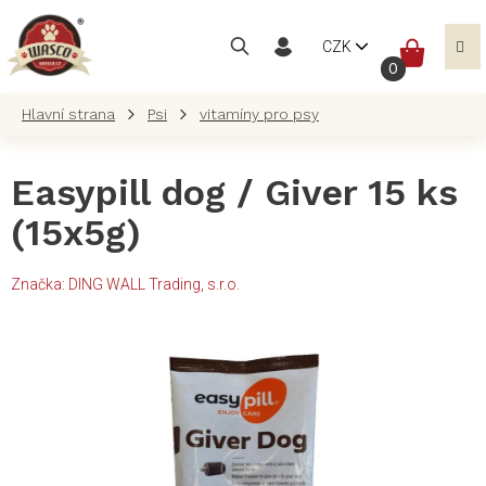
Přejít
na
NÁKUP
CZK
obsah
KOŠÍK
Psi
vitamíny pro psy
Easypill dog / Giver 15 ks
(15x5g)
Značka:
DING WALL Trading, s.r.o.