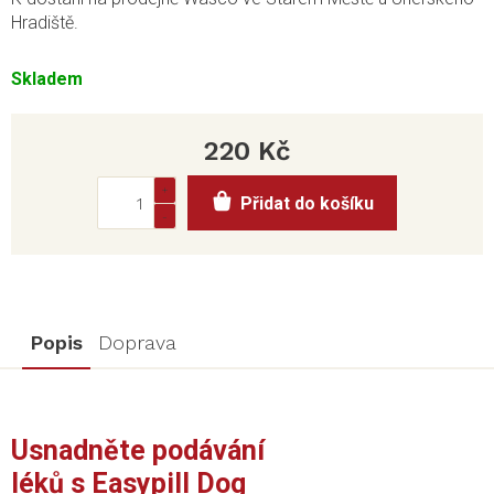
Hradiště.
Skladem
220 Kč
Měrná
Přidat do košíku
cena:
Popis
Doprava
Usnadněte podávání
léků s Easypill Dog