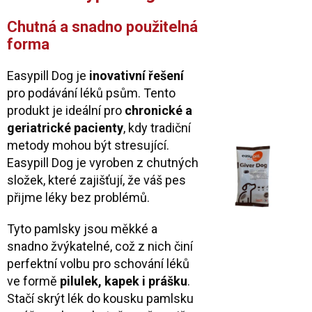
Chutná a snadno použitelná
forma
Easypill Dog je
inovativní řešení
pro podávání léků psům. Tento
produkt je ideální pro
chronické a
geriatrické pacienty
, kdy tradiční
metody mohou být stresující.
Easypill Dog je vyroben z chutných
složek, které zajišťují, že váš pes
přijme léky bez problémů.
Tyto pamlsky jsou měkké a
snadno žvýkatelné, což z nich činí
perfektní volbu pro schování léků
ve formě
pilulek, kapek i prášku
.
Stačí skrýt lék do kousku pamlsku