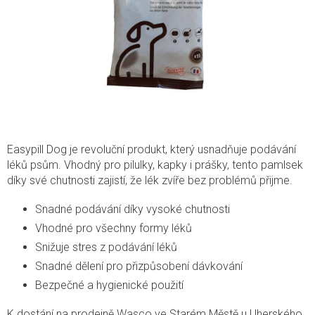
Easypill Dog je revoluční produkt, který usnadňuje podávání
léků psům. Vhodný pro pilulky, kapky i prášky, tento pamlsek
díky své chutnosti zajistí, že lék zvíře bez problémů přijme.
Snadné podávání díky vysoké chutnosti
Vhodné pro všechny formy léků
Snižuje stres z podávání léků
Snadné dělení pro přizpůsobení dávkování
Bezpečné a hygienické použití
K dostání na prodejně Wasco ve Starém Městě u Uherského