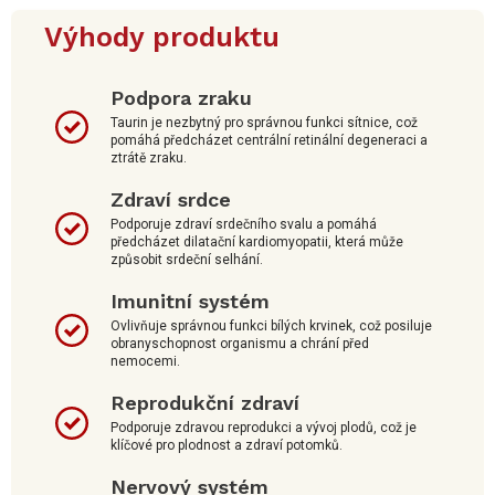
Výhody produktu
Podpora zraku
Taurin je nezbytný pro správnou funkci sítnice, což
pomáhá předcházet centrální retinální degeneraci a
ztrátě zraku.
Zdraví srdce
Podporuje zdraví srdečního svalu a pomáhá
předcházet dilatační kardiomyopatii, která může
způsobit srdeční selhání.
Imunitní systém
Ovlivňuje správnou funkci bílých krvinek, což posiluje
obranyschopnost organismu a chrání před
nemocemi.
Reprodukční zdraví
Podporuje zdravou reprodukci a vývoj plodů, což je
klíčové pro plodnost a zdraví potomků.
Nervový systém