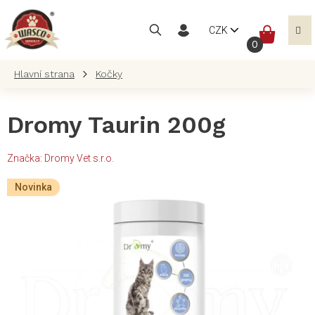
Přejít
na
NÁKUP
CZK
obsah
KOŠÍK
Kočky
Dromy Taurin 200g
Značka:
Dromy Vet s.r.o.
Novinka