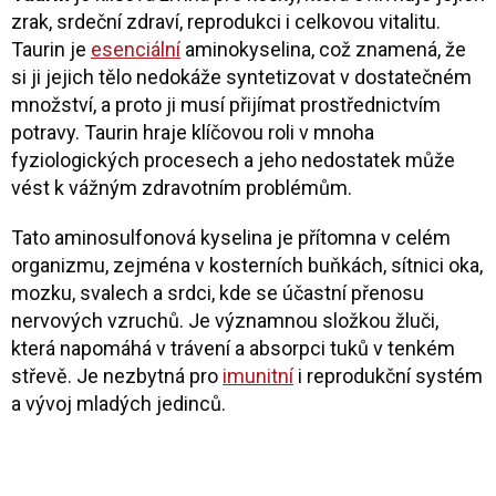
zrak, srdeční zdraví, reprodukci i celkovou vitalitu.
Taurin je
esenciální
aminokyselina, což znamená, že
si ji jejich tělo nedokáže syntetizovat v dostatečném
množství, a proto ji musí přijímat prostřednictvím
potravy. Taurin hraje klíčovou roli v mnoha
fyziologických procesech a jeho nedostatek může
vést k vážným zdravotním problémům.
Tato aminosulfonová kyselina je přítomna v celém
organizmu, zejména v kosterních buňkách, sítnici oka,
mozku, svalech a srdci, kde se účastní přenosu
nervových vzruchů. Je významnou složkou žluči,
která napomáhá v trávení a absorpci tuků v tenkém
střevě. Je nezbytná pro
imunitní
i reprodukční systém
a vývoj mladých jedinců.