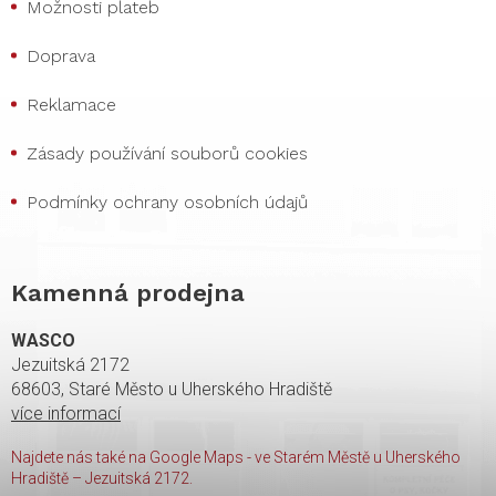
Možnosti plateb
Doprava
Reklamace
Zásady používání souborů cookies
Podmínky ochrany osobních údajů
Kamenná prodejna
WASCO
Jezuitská 2172
68603, Staré Město u Uherského Hradiště
více informací
Najdete nás také na Google Maps - ve Starém Městě u Uherského
Hradiště – Jezuitská 2172.