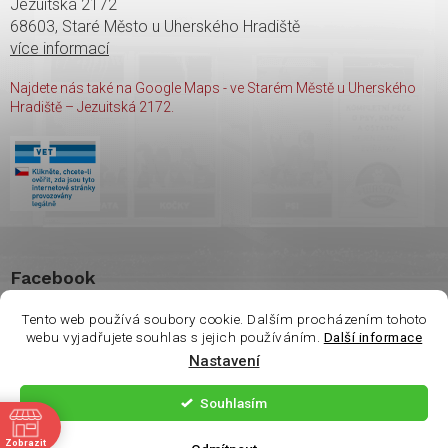
Jezuitská 2172
68603, Staré Město u Uherského Hradiště
více informací
Najdete nás také na Google Maps - ve Starém Městě u Uherského
Hradiště – Jezuitská 2172.
Facebook
Tento web používá soubory cookie. Dalším procházením tohoto
webu vyjadřujete souhlas s jejich používáním.
Další informace
Vážení zákazníci. Ve
Nastavení
čtvrtek 6.8 je na
Copyright 2026
shop Wasco
. Všechna práva vyhrazena.
prodejně otevřeno
Souhlasím
pouze do 14:00. Děkuji
ě
Vytvořil Shoptet
| Nakódoval
Milan Hrnčál
Zobrazit