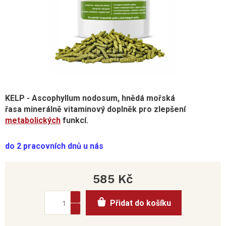
KELP - Ascophyllum nodosum, hnědá mořská
řasa minerálně vitaminový doplněk pro zlepšení
metabolických
funkcí.
do 2 pracovních dnů u nás
585 Kč
Měrná
Přidat do košíku
cena: