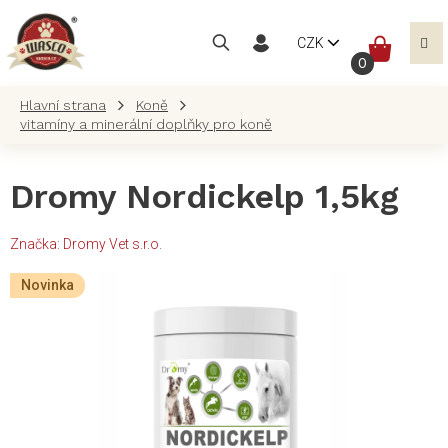
Přejít
na
NÁKUP
CZK
obsah
KOŠÍK
Koně
vitamíny a minerální doplňky pro koně
Dromy Nordickelp 1,5kg
Značka:
Dromy Vet s.r.o.
Novinka