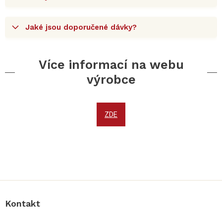
Jaké jsou doporučené dávky?
Více informací na webu
výrobce
ZDE
Z
á
p
a
Kontakt
t
í