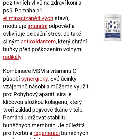
pozitivních vlivů na zdraví koní a
psů. Pomáhá při
eliminaci
zánětlivých
stavů,
moduluje
imunitní
odpověď a
ovlivňuje oxidační stres. Je také
silným
antioxidantem
, který chrání
buňky před poškozením volnými
radikály
.
Kombinace MSM a vitaminu C
působí
synergicky
. Své účinky
vzájemně násobí a můžeme využít
pro: Pohybový aparát: síra je
klíčovou složkou kolagenu, který
tvoří základ pojivové tkáně v těle.
Pomáhá udržovat stabilitu
buněčných membrán. Je důležitá
pro tvorbu a
regeneraci
buněčných