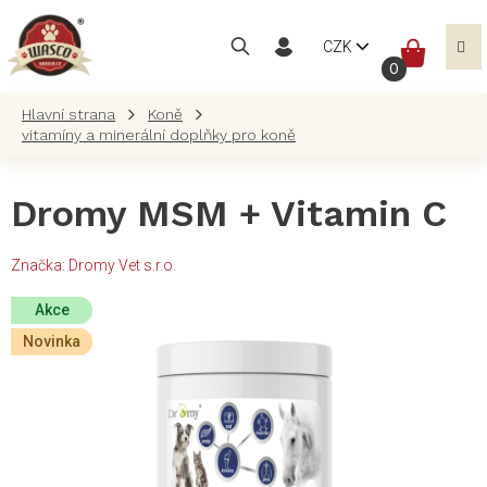
Přejít
na
NÁKUP
CZK
obsah
KOŠÍK
Koně
vitamíny a minerální doplňky pro koně
Dromy MSM + Vitamin C
Značka:
Dromy Vet s.r.o.
Akce
Novinka