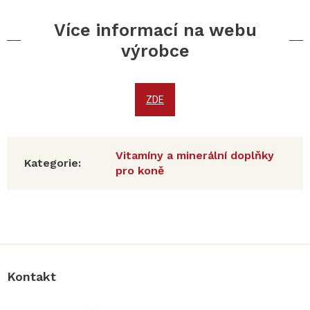
Více informací na webu
výrobce
ZDE
Vitamíny a minerální doplňky
Kategorie
:
pro koně
Z
á
p
a
Kontakt
t
í