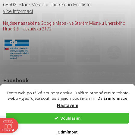
68603, Staré Město u Uherského Hradiště
více informací
Najdete nás také na Google Maps - ve Starém Městě u Uherského
Hradiště – Jezuitská 2172.
Facebook
Tento web používá soubory cookie. Dalším procházením tohoto
webu vyjadřujete souhlas s jejich používáním.
Další informace
Vážení zákazníci. Ve
Nastavení
čtvrtek 6.8 je na
Copyright 2026
shop Wasco
. Všechna práva vyhrazena.
prodejně otevřeno
Souhlasím
pouze do 14:00. Děkuji
ě
Vytvořil Shoptet
| Nakódoval
Milan Hrnčál
Zobrazit
za pochopení.
Odmítnout