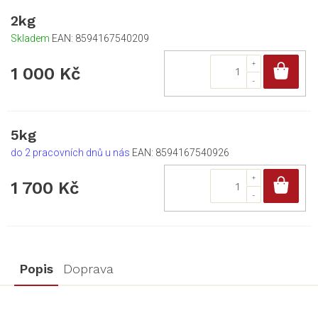
2kg
Skladem
EAN:
8594167540209
Do
1 000 Kč
5kg
do 2 pracovních dnů u nás
EAN:
8594167540926
Do
1 700 Kč
Popis
Doprava