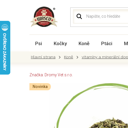
Přejít
na
obsah
Psi
Kočky
Koně
Ptáci
M
Koně
vitamíny a minerální do
Značka:
Dromy Vet s.r.o.
Novinka