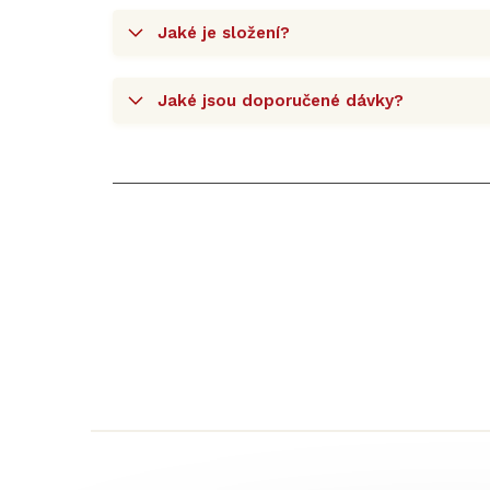
Jaké je složení?
Jaké jsou doporučené dávky?
Z
á
p
a
t