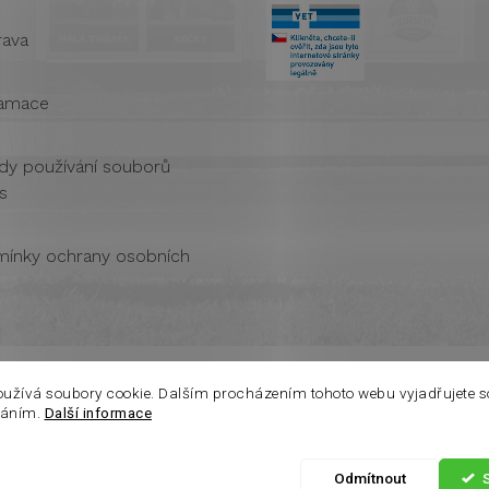
ava
amace
dy používání souborů
s
ínky ochrany osobních
oužívá soubory cookie. Dalším procházením tohoto webu vyjadřujete s
váním.
Další informace
azena.
Odmítnout