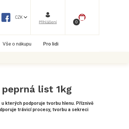
NÁKUPNÍ
CZK
Vše o nákupu
Pro lidi
KOŠÍK
peprná list 1kg
e u kterých podporuje tvorbu hlenu. Příznivě
odporuje trávicí procesy, tvorbu a sekreci