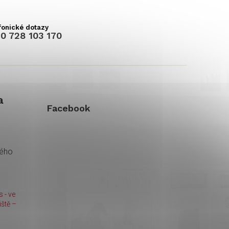
0 728 103 170
a
Facebook
kého
 - ve
ště –