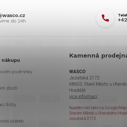
@
wasco.cz
+42
Kamenná prodejn
 nákupu
odní podmínky
WASCO
Jezuitská 2172
68603, Staré Město u Uhers
ení zboží
Hradiště
více informací
cí lhůty
Najdete nás také na Google Maps
Starém Městě u Uherského Hradi
Jezuitská 2172.
osti plateb