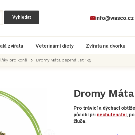
info@wasco.cz
alá zvířata
Veterinární diety
Zvířata na dvorku
plňky pro koně
Dromy Máta peprná list 1kg
Dromy Máta 
Pro trávicí a dýchací obtíž
působí při
nechutenství
, p
žluče.