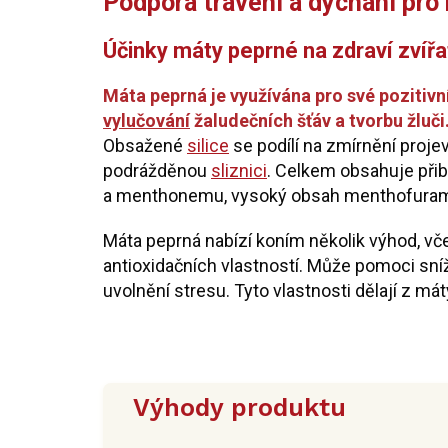
Podpora trávení a dýchání pro
Účinky máty peprné na zdraví zvířa
Máta peprná je využívána pro své pozitivn
vylučování
žaludečních šťáv a tvorbu žluč
Obsažené
silice
se podílí na zmírnění proje
podrážděnou
sliznici
. Celkem obsahuje přibl
a menthonemu, vysoký obsah menthofuram
Máta peprná nabízí koním několik výhod, vče
antioxidačních vlastností. Může pomoci sníži
uvolnění stresu. Tyto vlastnosti dělají z má
Výhody produktu