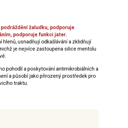
ři podráždění žaludku, podporuje
ním, podporuje funkci jater.
í hlenů, usnadňují odkašlávání a zklidňují
z nichž je nejvíce zastoupena silice mentolu
vé.
ho pohodlí a poskytování antimikrobiálních a
mení a působí jako přirozený prostředek pro
icího traktu.