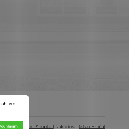
ouhlas s
Souhlasím
Vytvořil Shoptet
| Nakódoval
Milan Hrnčál