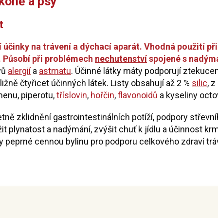
 koně a psy
t
í účinky na trávení a dýchací aparát. Vhodná použití p
i. Působí při problémech
nechutenství
spojené s nadýmá
vů
alergií
a
astmatu
. Účinné látky máty podporují ztekucen
ižně čtyřicet účinných látek. Listy obsahují až 2 %
silic
, 
enu, piperotu,
tříslovin
,
hořčin
,
flavonoidů
a kyseliny octo
tně zklidnění gastrointestinálních potíží, podpory střevní
t plynatost a nadýmání, zvýšit chuť k jídlu a účinnost kr
ty peprné cennou bylinu pro podporu celkového zdraví tráv