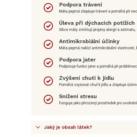
Podpora trávení
Máta peprná zlepšuje trávení a pomáhá při nech
Úleva při dýchacích potížích
Silice máty zmírňují projevy alergií a astmatu
Antimikrobiální účinky
Máta peprná nabízí antimikrobiální vlastnosti, k
Podpora jater
Podporuje funkci jater a pomáhá při problém
Zvýšení chuti k jídlu
Pomáhá zvyšovat chuť k jídlu a zlepšuje účinn
Snížení stresu
Funguje jako přirozený prostředek pro uvolnění
Jaký je obsah látek?