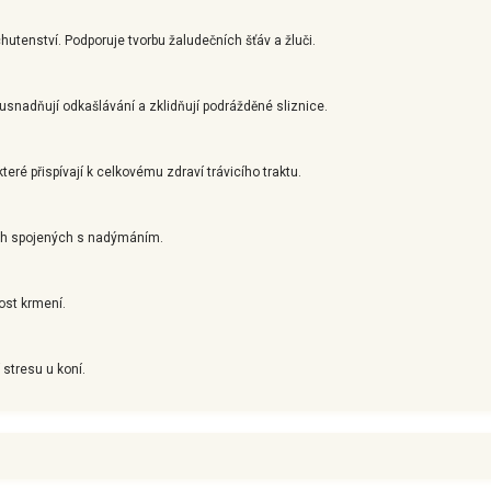
utenství. Podporuje tvorbu žaludečních šťáv a žluči.
, usnadňují odkašlávání a zklidňují podrážděné sliznice.
teré přispívají k celkovému zdraví trávicího traktu.
ech spojených s nadýmáním.
ost krmení.
 stresu u koní.