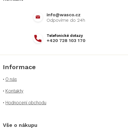
t
í
info
@
wasco.cz
+420 728 103 170
Informace
•
O nás
•
Kontakty
•
Hodnocení obchodu
Vše o nákupu