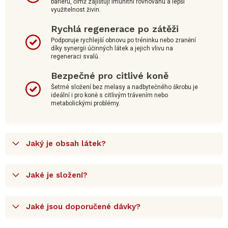
bariéru, čímž zajišťují imunitní rovnováhu a lepší
využitelnost živin.
Rychlá regenerace po zátěži
Podporuje rychlejší obnovu po tréninku nebo zranění
díky synergii účinných látek a jejich vlivu na
regeneraci svalů.
Bezpečné pro citlivé koně
Šetrné složení bez melasy a nadbytečného škrobu je
ideální i pro koně s citlivým trávením nebo
metabolickými problémy.
Jaký je obsah látek?
Jaké je složení?
Jaké jsou doporučené dávky?