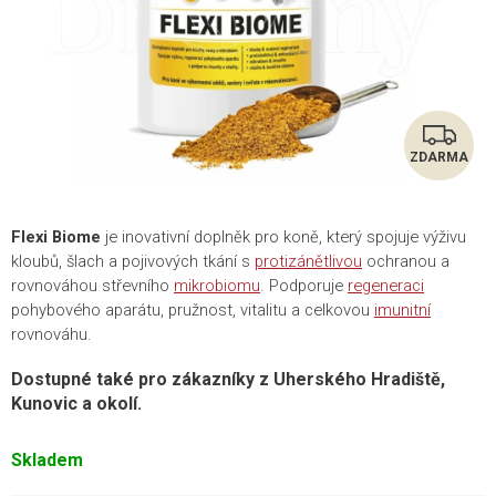
ZDARMA
Z
D
Flexi Biome
je inovativní doplněk pro koně, který spojuje výživu
A
kloubů, šlach a pojivových tkání s
protizánětlivou
ochranou a
rovnováhou střevního
mikrobiomu
. Podporuje
regeneraci
R
pohybového aparátu, pružnost, vitalitu a celkovou
imunitní
rovnováhu.
M
Dostupné také pro zákazníky z Uherského Hradiště,
A
Kunovic a okolí.
Skladem