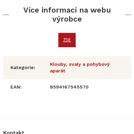
Více informací na webu
výrobce
ZDE
Klouby, svaly a pohybový
Kategorie
:
aparát
EAN
:
8594167545570
Z
á
p
a
Kontakt