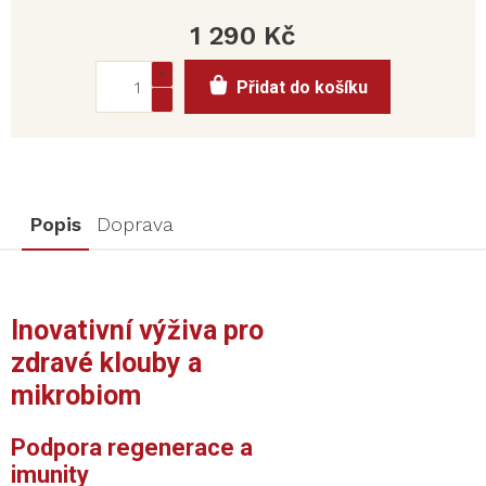
1 290 Kč
Měrná
Přidat do košíku
cena:
Popis
Doprava
Inovativní výživa pro
zdravé klouby a
mikrobiom
Podpora regenerace a
imunity