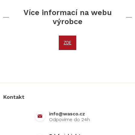
Více informací na webu
výrobce
ZDE
Z
á
p
a
Kontakt
t
í
info
@
wasco.cz