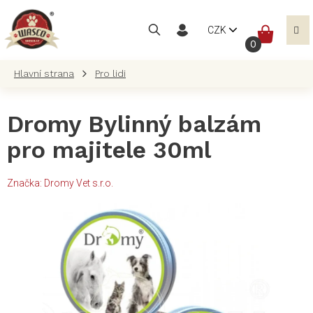
Přejít
na
NÁKUP
CZK
obsah
KOŠÍK
Pro lidi
Dromy Bylinný balzám
pro majitele 30ml
Značka:
Dromy Vet s.r.o.