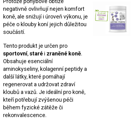
Protože pohybové obtíže
negativně ovlivňují nejen komfort
koně, ale snižují i úroveň výkonu, je
péče o klouby koní jejich důležitou
součástí.
Tento produkt je určen pro
sportovní
,
staré
i
zraněné koně
.
Obsahuje esenciální
aminokyseliny, kolagenní peptidy a
další látky, které pomáhají
regenerovat a udržovat zdraví
kloubů a vazů. Je ideální pro koně,
kteří potřebují zvýšenou péči
během fyzické zátěže či
rekonvalescence.