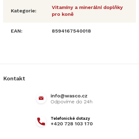
Vitamíny a minerální doplňky
Kategorie
:
pro koně
EAN
:
8594167540018
Z
á
p
a
Kontakt
t
í
info
@
wasco.cz
+420 728 103 170