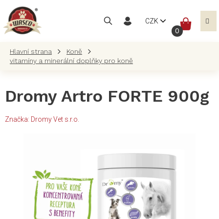
Přejít
na
NÁKUP
CZK
obsah
KOŠÍK
Koně
vitamíny a minerální doplňky pro koně
Dromy Artro FORTE 900g
Značka:
Dromy Vet s.r.o.