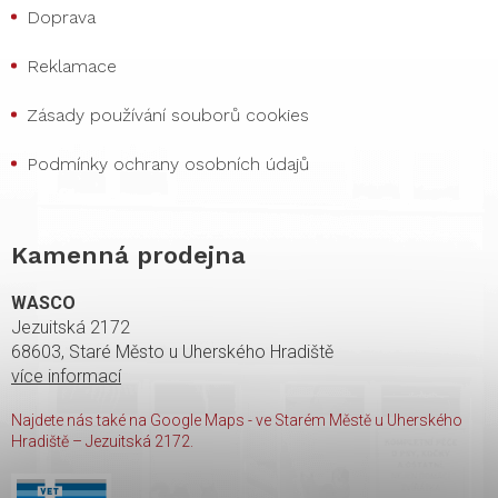
Doprava
Reklamace
Zásady používání souborů cookies
Podmínky ochrany osobních údajů
Kamenná prodejna
WASCO
Jezuitská 2172
68603, Staré Město u Uherského Hradiště
více informací
Najdete nás také na Google Maps - ve Starém Městě u Uherského
Hradiště – Jezuitská 2172.