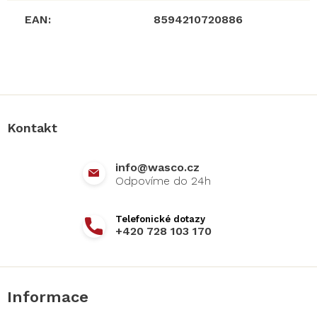
EAN
:
8594210720886
Z
á
p
a
Kontakt
t
í
info
@
wasco.cz
+420 728 103 170
Informace