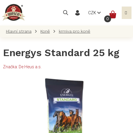
Přejít
na
NÁKUP
CZK
obsah
KOŠÍK
Koně
krmiva pro koně
Energys Standard 25 kg
Značka:
De Heus a.s.