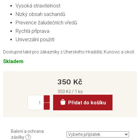
Vysoká stravitelnost
Nízký obsah sacharidů
Prevence žaludečních vředů
Rychlá příprava
Univerzální použití
Dostupné také pro zákazníky z Uherského Hradiště, Kunovic a okolí.
Skladem
350 Kč
Měrná
350 Kč / 1 ks
cena:
Přidat do košíku
Balení a ochrana
zásilky
?