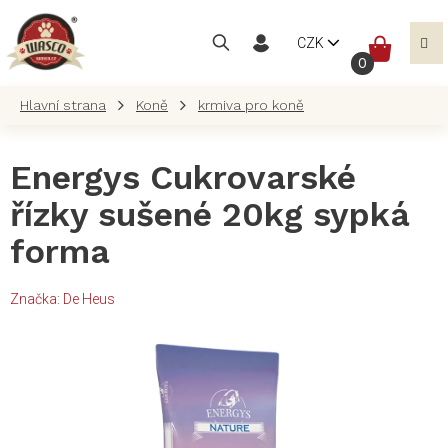
Přejít
na
NÁKUP
CZK
obsah
KOŠÍK
Koně
krmiva pro koně
Energys Cukrovarské
řízky sušené 20kg sypká
forma
Značka:
De Heus