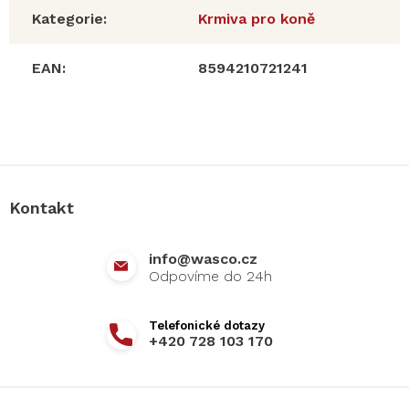
Kategorie
:
Krmiva pro koně
EAN
:
8594210721241
Z
á
p
a
Kontakt
t
í
info
@
wasco.cz
+420 728 103 170