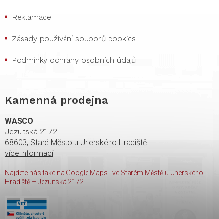
Reklamace
Zásady používání souborů cookies
Podmínky ochrany osobních údajů
Kamenná prodejna
WASCO
Jezuitská 2172
68603, Staré Město u Uherského Hradiště
více informací
Najdete nás také na Google Maps - ve Starém Městě u Uherského
Hradiště – Jezuitská 2172.