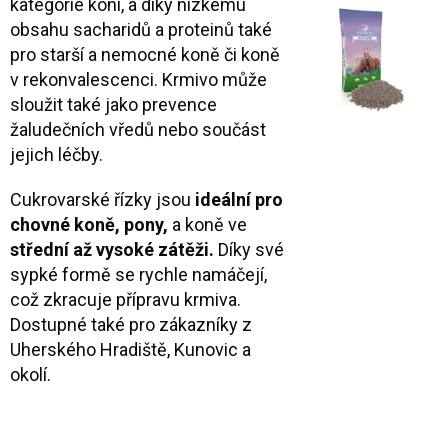
kategorie koní, a díky nízkému
obsahu sacharidů a proteinů také
pro starší a nemocné koně či koně
v rekonvalescenci. Krmivo může
sloužit také jako prevence
žaludečních vředů nebo součást
jejich léčby.
Cukrovarské řízky jsou
ideální pro
chovné koně, pony,
a koně ve
střední až vysoké zátěži.
Díky své
sypké formě se rychle namáčejí,
což zkracuje přípravu krmiva.
Dostupné také pro zákazníky z
Uherského Hradiště, Kunovic a
okolí.