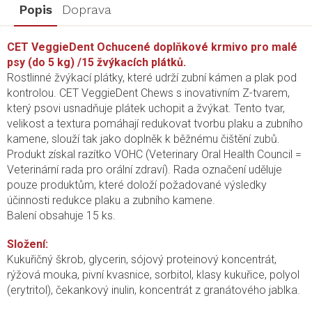
Popis
Doprava
CET VeggieDent Ochucené doplňkové krmivo pro malé
psy (do 5 kg) /15 žvýkacích plátků.
Rostlinné žvýkací plátky, které udrží zubní kámen a plak pod
kontrolou. CET VeggieDent Chews s inovativním Z-tvarem,
který psovi usnadňuje plátek uchopit a žvýkat. Tento tvar,
velikost a textura pomáhají redukovat tvorbu plaku a zubního
kamene, slouží tak jako doplněk k běžnému čištění zubů.
Produkt získal razítko VOHC (Veterinary Oral Health Council =
Veterinární rada pro orální zdraví). Rada označení uděluje
pouze produktům, které doloží požadované výsledky
účinnosti redukce plaku a zubního kamene.
Balení obsahuje 15 ks.
Složení:
Kukuřičný škrob, glycerin, sójový proteinový koncentrát,
rýžová mouka, pivní kvasnice, sorbitol, klasy kukuřice, polyol
(erytritol), čekankový inulin, koncentrát z granátového jablka.