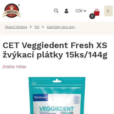
Přejít
na
NÁKUP
CZK
obsah
KOŠÍK
Psi
pamlsky pro psy
CET Veggiedent Fresh XS
žvýkací plátky 15ks/144g
Značka:
Virbac