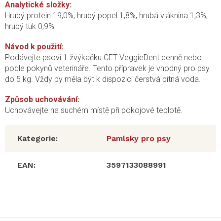
Analytické složky:
Hrubý protein 19,0%, hrubý popel 1,8%, hrubá vláknina 1,3%,
hrubý tuk 0,9%.
Návod k použití:
Podávejte psovi 1 žvýkačku CET VeggieDent denně nebo
podle pokynů veterináře. Tento přípravek je vhodný pro psy
do 5 kg. Vždy by měla být k dispozici čerstvá pitná voda.
Způsob uchovávání:
Uchovávejte na suchém místě při pokojové teplotě.
Kategorie
:
Pamlsky pro psy
EAN
:
3597133088991
Z
á