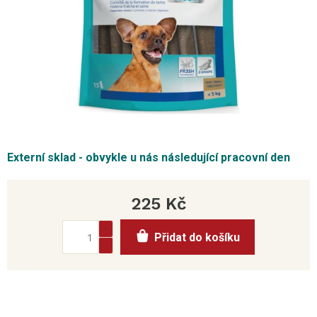
Externí sklad - obvykle u nás následující pracovní den
225 Kč
Měrná
Přidat do košíku
cena: