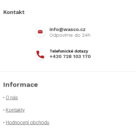
p
a
Kontakt
t
í
info
@
wasco.cz
+420 728 103 170
Informace
•
O nás
•
Kontakty
•
Hodnocení obchodu