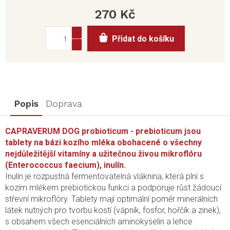
270 Kč
Měrná
Přidat do košíku
cena:
Popis
Doprava
CAPRAVERUM DOG probioticum - prebioticum jsou
tablety na bázi kozího mléka obohacené o všechny
nejdůležitější vitamíny a užitečnou živou mikroflóru
(Enterococcus faecium), inulín.
Inulín je rozpustná fermentovatelná vláknina, která plní s
kozím mlékem prebiotickou funkci a podporuje růst žádoucí
střevní mikroflóry. Tablety mají optimální poměr minerálních
látek nutných pro tvorbu kostí (vápník, fosfor, hořčík a zinek),
s obsahem všech esenciálních aminokyselin a lehce