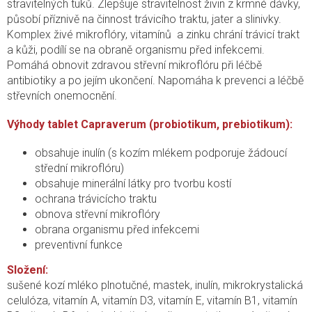
stravitelných tuků. Zlepšuje stravitelnost živin z krmné dávky,
působí příznivě na činnost trávicího traktu, jater a slinivky.
Komplex živé mikroflóry, vitamínů a zinku chrání trávicí trakt
a kůži, podílí se na obraně organismu před infekcemi.
Pomáhá obnovit zdravou střevní mikroflóru při léčbě
antibiotiky a po jejím ukončení. Napomáha k prevenci a léčbě
střevních onemocnění.
Výhody tablet Capraverum (probiotikum, prebiotikum):
obsahuje inulín (s kozím mlékem podporuje žádoucí
střední mikroflóru)
obsahuje minerální látky pro tvorbu kostí
ochrana trávicícho traktu
obnova střevní mikroflóry
obrana organismu před infekcemi
preventivní funkce
Složení:
sušené kozí mléko plnotučné, mastek, inulín, mikrokrystalická
celulóza, vitamín A, vitamín D3, vitamín E, vitamín B1, vitamín