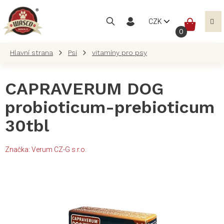
Přejít
na
NÁKUP
CZK
obsah
KOŠÍK
Psi
vitamíny pro psy
CAPRAVERUM DOG
probioticum-prebioticum
30tbl
Značka:
Verum CZ-G s.r.o.