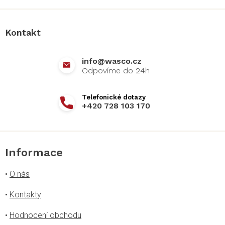
á
p
a
Kontakt
t
í
info
@
wasco.cz
+420 728 103 170
Informace
•
O nás
•
Kontakty
•
Hodnocení obchodu