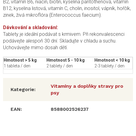
B2, vitamín B6, niacin, biotin, kyselina pantothenová, vitamín
B12, kyselina listová, vitamín C, cholin, inositol, vápník, hořčík,
zinek, živá mikroflóra (Enterococcus faecium).
Dávkování a skladování:
Tablety je ideální podávat s krmivem. Při rekonvalescenci
podávejte alespoň 30 dní. Skladujte v chladu a suchu.
Uchovávejte mimo dosah dětí.
Hmotnost > 5 kg
Hmotnost 5 - 10 kg
Hmotnost < 10 kg
1 tableta / den
2 tablety / den
2-3 tablety / den
Vitamíny a doplňky stravy pro
Kategorie
:
psy
EAN
:
8588002526237
Z