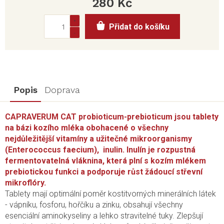
280 Kč
Měrná
Přidat do košíku
cena:
Popis
Doprava
CAPRAVERUM CAT probioticum-prebioticum jsou tablety
na bázi kozího mléka obohacené o všechny
nejdůležitější vitamíny a užitečné mikroorganismy
(Enterococcus faecium), inulin. Inulín je rozpustná
fermentovatelná vláknina, která plní s kozím mlékem
prebiotickou funkci a podporuje růst žádoucí střevní
mikroflóry.
Tablety mají optimální poměr kostitvorných minerálních látek
- vápníku, fosforu, hořčíku a zinku, obsahují všechny
esenciální aminokyseliny a lehko stravitelné tuky. Zlepšují