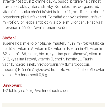
stravitelnost živin z krmné dávky, působí příznivě na činnost
trávicího traktu , jater a slinivky. Komplex mikroorganismů,
vitamínů a zinku chrání trávicí trakt a kůži, podílí se na obraně
organismu před infekcemi. Pomáhá obnovit zdravou střevní
mikroflóru při léčbě antibiotiky a po jejím ukončení. Přispívá k
prevenci a léčbě střevních onemocnění.
Složení:
sušené kozí mléko plnotučné, mastek, inulín, mikrokrystalická
celulóza, vitamín A, vitamín D3, vitamín E, vitamín B1, vitamín
B2, vitamín B6, niacin, biotin, kyselina pantothenová, vitamín
B12, kyselina listová, vitamín C, cholin, inositol, L-Taurin,
vápník, hořčík, zinek, mikroorganismy (Enterococcus
faecium).Průměrná výživová hodnota veterinárního přípravku
v tabletě o hmotnosti 0,6 g
Dávkování:
1-2 tablety na 2 kg živé hmotnosti a den.