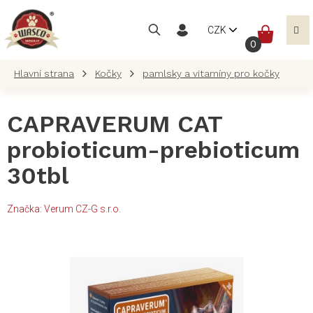
Přejít
na
NÁKUP
CZK
obsah
KOŠÍK
Kočky
pamlsky a vitamíny pro kočky
CAPRAVERUM CAT
probioticum-prebioticum
30tbl
Značka:
Verum CZ-G s.r.o.