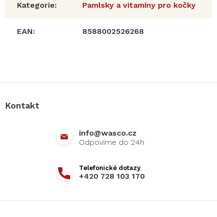
Kategorie
:
Pamlsky a vitamíny pro kočky
EAN
:
8588002526268
Z
á
p
a
Kontakt
t
í
info
@
wasco.cz
+420 728 103 170