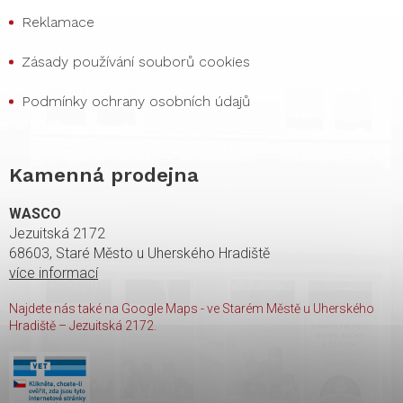
Reklamace
Zásady používání souborů cookies
Podmínky ochrany osobních údajů
Kamenná prodejna
WASCO
Jezuitská 2172
68603, Staré Město u Uherského Hradiště
více informací
Najdete nás také na Google Maps - ve Starém Městě u Uherského
Hradiště – Jezuitská 2172.