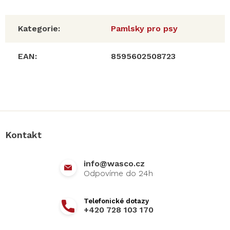
Kategorie
:
Pamlsky pro psy
EAN
:
8595602508723
Z
á
p
a
Kontakt
t
í
info
@
wasco.cz
+420 728 103 170