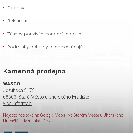
Doprava
Reklamace
Zásady používání souborů cookies
Podmínky ochrany osobních údajů
Kamenná prodejna
WASCO
Jezuitská 2172
68603, Staré Město u Uherského Hradiště
více informací
Najdete nás také na Google Maps - ve Starém Městě u Uherského
Hradiště – Jezuitská 2172.