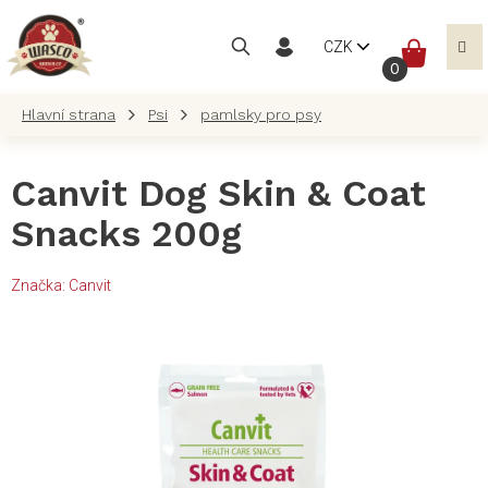
Přejít
na
NÁKUP
CZK
obsah
KOŠÍK
Psi
pamlsky pro psy
Canvit Dog Skin & Coat
Snacks 200g
Značka:
Canvit