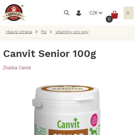
Přejít
na
NÁKUP
CZK
obsah
KOŠÍK
Psi
vitamíny pro psy
Canvit Senior 100g
Značka:
Canvit