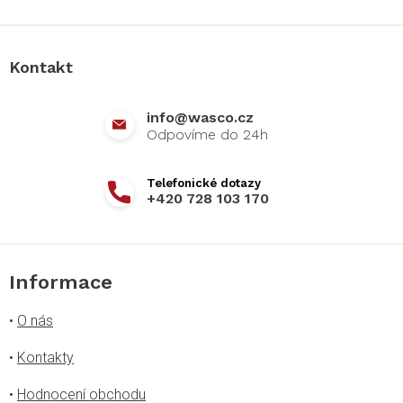
á
p
a
Kontakt
t
í
info
@
wasco.cz
+420 728 103 170
Informace
•
O nás
•
Kontakty
•
Hodnocení obchodu