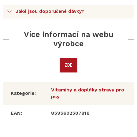
Jaké jsou doporučené dávky?
Více informací na webu
výrobce
ZDE
Vitamíny a doplňky stravy pro
Kategorie
:
psy
EAN
:
8595602507818
Z