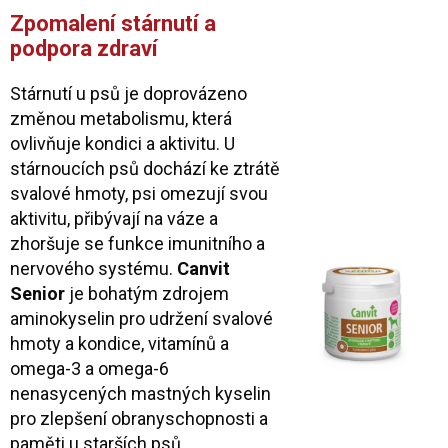
Zpomalení stárnutí a
podpora zdraví
Stárnutí u psů je doprovázeno
změnou metabolismu, která
ovlivňuje kondici a aktivitu. U
stárnoucích psů dochází ke ztrátě
svalové hmoty, psi omezují svou
aktivitu, přibývají na váze a
zhoršuje se funkce imunitního a
nervového systému.
Canvit
Senior
je bohatým zdrojem
aminokyselin pro udržení svalové
hmoty a kondice, vitamínů a
omega-3 a omega-6
nenasycených mastných kyselin
pro zlepšení obranyschopnosti a
paměti u starších psů.