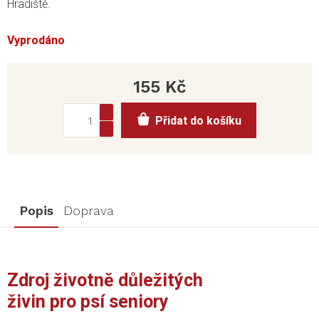
Hradiště.
Vyprodáno
155 Kč
Měrná
Přidat do košíku
cena:
Popis
Doprava
Zdroj životně důležitých
živin pro psí seniory