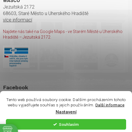
WASCO
Jezuitská 2172
68603, Staré Město u Uherského Hradiště
více informací
Najdete nás také na Google Maps - ve Starém Městě u Uherského
Hradiště – Jezuitská 2172.
Facebook
Tento web používá soubory cookie. Dalším procházením tohoto
webu vyjadřujete souhlas s jejich používáním.
Další informace
Nastavení
Copyright 2026
shop Wasco
. Všechna práva vyhrazena.
Souhlasím
ě