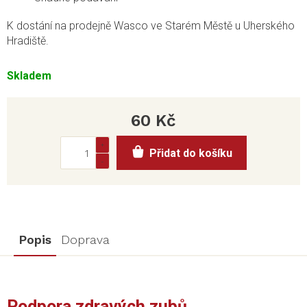
K dostání na prodejně Wasco ve Starém Městě u Uherského
Hradiště.
Skladem
60 Kč
Měrná
Přidat do košíku
cena:
Popis
Doprava
Podpora zdravých zubů