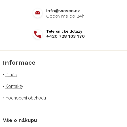
í
info
@
wasco.cz
+420 728 103 170
Informace
•
O nás
•
Kontakty
•
Hodnocení obchodu
Vše o nákupu