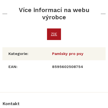
Více informací na webu
výrobce
ZDE
Kategorie
:
Pamlsky pro psy
EAN
:
8595602508754
Z
á
p
a
Kontakt
t