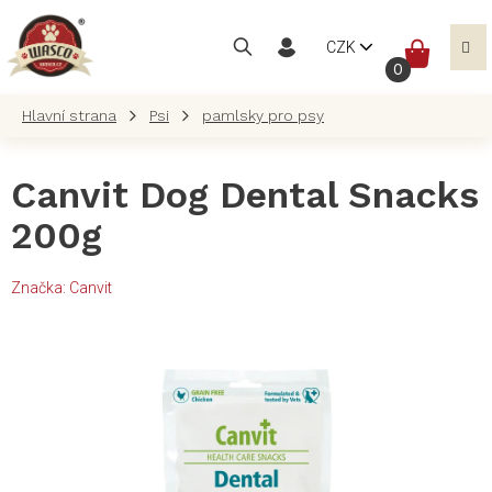
Přejít
na
NÁKUP
CZK
obsah
KOŠÍK
Psi
pamlsky pro psy
Canvit Dog Dental Snacks
200g
Značka:
Canvit