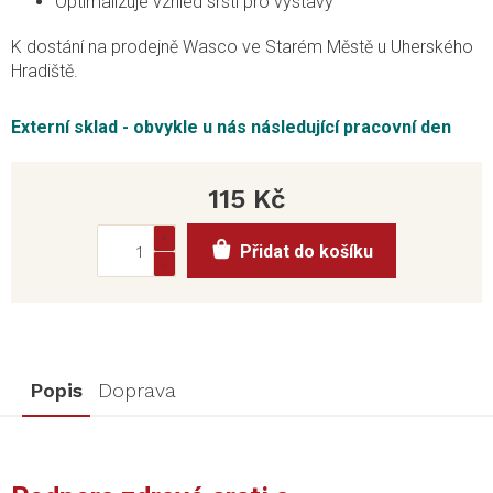
Optimalizuje vzhled srsti pro výstavy
K dostání na prodejně Wasco ve Starém Městě u Uherského
Hradiště.
Externí sklad - obvykle u nás následující pracovní den
115 Kč
Měrná
Přidat do košíku
cena:
Popis
Doprava