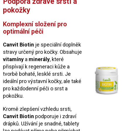
Podpora zdravé srsti a
pokožky
Komplexní složení pro
optimální péči
Canvit Biotin
je speciální doplněk
stravy určený pro kočky. Obsahuje
vitamíny
a
minerály
, které
přispívají k regeneraci kůže a
tvorbě bohaté, lesklé srsti. Je
ideální pro výstavní kočky, ale také
pro každodenní péči o srst a
pokožku.
Kromě zlepšení vzhledu srsti,
Canvit Biotin
podporuje i zdraví
drápků. Užívání je snadné, tablety
lze podávat přímo nebo přimíchat