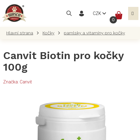
Přejít
na
NÁKUP
CZK
obsah
KOŠÍK
Kočky
pamlsky a vitamíny pro kočky
Canvit Biotin pro kočky
100g
Značka:
Canvit