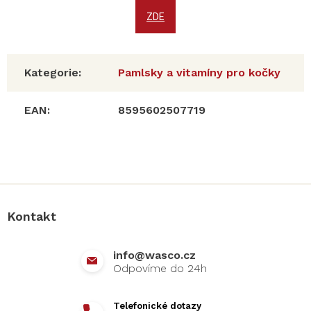
ZDE
Kategorie
:
Pamlsky a vitamíny pro kočky
EAN
:
8595602507719
Z
á
p
a
Kontakt
t
í
info
@
wasco.cz