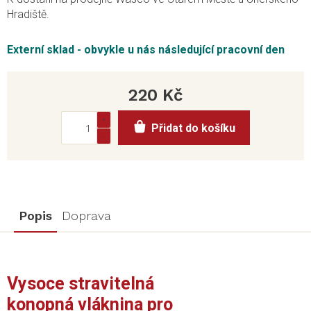
Hradiště.
Externí sklad - obvykle u nás následující pracovní den
220 Kč
Měrná
Přidat do košíku
cena:
Popis
Doprava
Vysoce stravitelná
konopná vláknina pro