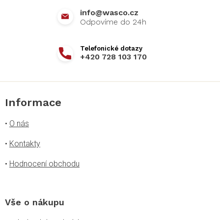
í
info
@
wasco.cz
+420 728 103 170
Informace
•
O nás
•
Kontakty
•
Hodnocení obchodu
Vše o nákupu