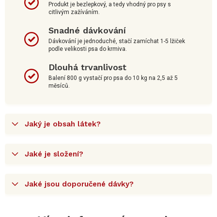
Produkt je bezlepkový, a tedy vhodný pro psy s
citlivým zažíváním.
Snadné dávkování
Dávkování je jednoduché, stačí zamíchat 1-5 lžiček
podle velikosti psa do krmiva.
Dlouhá trvanlivost
Balení 800 g vystačí pro psa do 10 kg na 2,5 až 5
měsíců.
Jaký je obsah látek?
Jaké je složení?
Jaké jsou doporučené dávky?