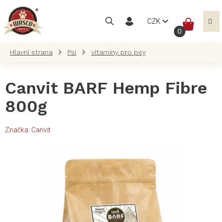
Přejít
na
NÁKUP
CZK
obsah
KOŠÍK
Psi
vitamíny pro psy
Canvit BARF Hemp Fibre
800g
Značka:
Canvit