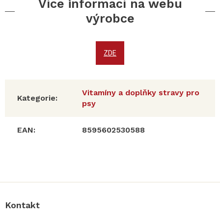
Více informací na webu
výrobce
ZDE
Vitamíny a doplňky stravy pro
Kategorie
:
psy
EAN
:
8595602530588
Z
á
p
a
Kontakt
t