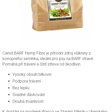
Canvit BARF Hemp Fibre je přírodní zdroj vlákniny z
konopného semínka, ideální pro psy na BARF stravě.
Pomáhá při trávení a čistí střeva od škodlivin.
Vysoký obsah bílkovin
Podpora trávení
Bez lepku
Snadné dávkování
Dlouhá trvanlivost
K dostání na prodejně Wasco ve Starém Městě u Uherského