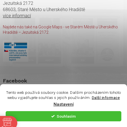
Jezuitská 2172
68603, Staré Město u Uherského Hradiště
více informací
Najdete nás také na Google Maps - ve Starém Městě u Uherského
Hradiště – Jezuitská 2172.
Facebook
Tento web používá soubory cookie. Dalším procházením tohoto
webu vyjadřujete souhlas s jejich používáním.
Další informace
Nastavení
Copyright 2026
shop Wasco
. Všechna práva vyhrazena.
Souhlasím
ě