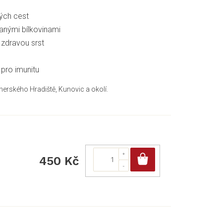
ých cest
ranými bílkovinami
zdravou srst
 pro imunitu
herského Hradiště, Kunovic a okolí.
Do košíku
450 Kč