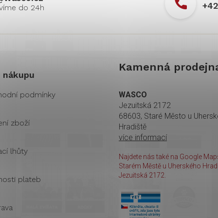
+42
Kamenná prodejn
 nákupu
odní podmínky
WASCO
Jezuitská 2172
68603, Staré Město u Uhers
ení zboží
Hradiště
více informací
cí lhůty
Najdete nás také na Google Maps
Starém Městě u Uherského Hradi
Jezuitská 2172.
osti plateb
ava