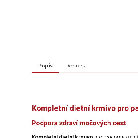
Popis
Doprava
Kompletní dietní krmivo pro p
Podpora zdraví močových cest
Kompletní dietní krmivo
pro psy omezující