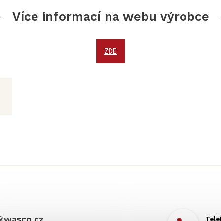
Více informací na webu výrobce
ZDE
@
wasco.cz