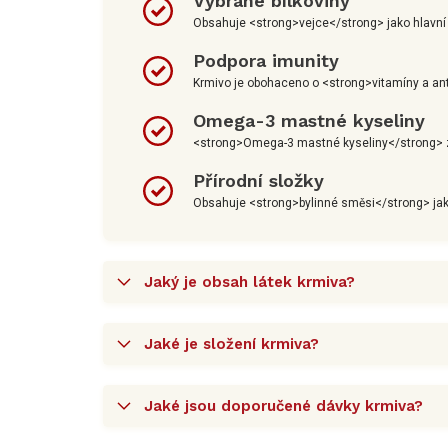
Vybrané bílkoviny
Obsahuje <strong>vejce</strong> jako hlavní zdr
Podpora imunity
Krmivo je obohaceno o <strong>vitamíny a ant
Omega-3 mastné kyseliny
<strong>Omega-3 mastné kyseliny</strong> z l
Přírodní složky
Obsahuje <strong>bylinné směsi</strong> jako
Jaký je obsah látek krmiva?
Jaké je složení krmiva?
Jaké jsou doporučené dávky krmiva?