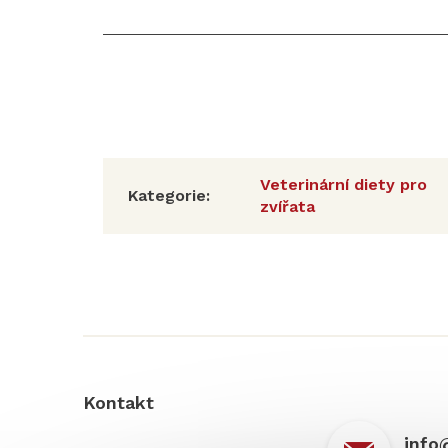
Veterinární diety pro
Kategorie
:
zvířata
Z
á
p
a
t
í
Kontakt
info