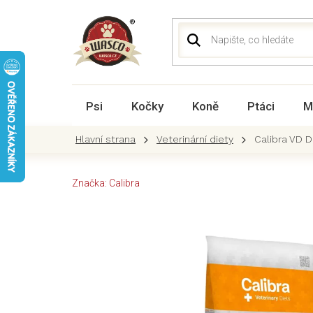
Přejít
na
obsah
Psi
Kočky
Koně
Ptáci
M
Veterinární diety
Calibra VD D
Značka:
Calibra