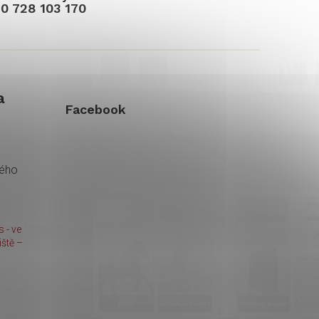
0 728 103 170
a
Facebook
kého
 - ve
ště –