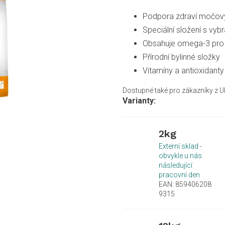
Podpora zdraví močov
Speciální složení s vyb
Obsahuje omega-3 pro 
Přírodní bylinné složky
Vitamíny a antioxidanty
Dostupné také pro zákazníky z U
2kg
Externí sklad -
obvykle u nás
následující
pracovní den
EAN:
859406208
9315