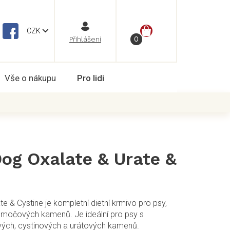
NÁKUPNÍ
CZK
Vše o nákupu
Pro lidi
KOŠÍK
Dog Oxalate & Urate &
e & Cystine je kompletní dietní krmivo pro psy,
 močových kamenů. Je ideální pro psy s
ových, cystinových a urátových kamenů.