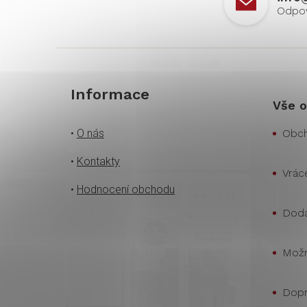
Informace
Vše o
•
O nás
Obch
•
Kontakty
Vrác
•
Hodnocení obchodu
Doda
Možn
Dopr