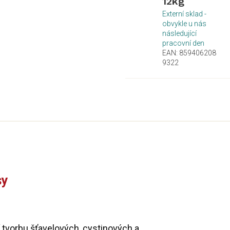
12kg
Externí sklad -
obvykle u nás
následující
pracovní den
EAN:
859406208
9322
sy
 tvorbu šťavelových, cystinových a