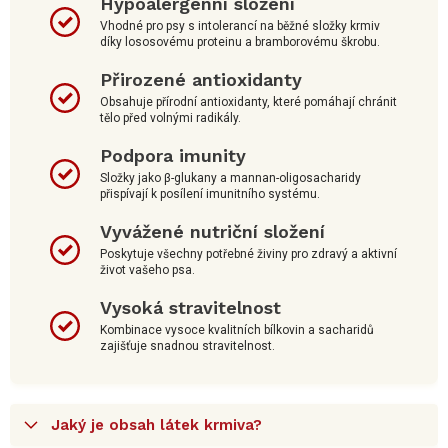
Hypoalergenní složení
Vhodné pro psy s intolerancí na běžné složky krmiv
díky lososovému proteinu a bramborovému škrobu.
Přirozené antioxidanty
Obsahuje přírodní antioxidanty, které pomáhají chránit
tělo před volnými radikály.
Podpora imunity
Složky jako β-glukany a mannan-oligosacharidy
přispívají k posílení imunitního systému.
Vyvážené nutriční složení
Poskytuje všechny potřebné živiny pro zdravý a aktivní
život vašeho psa.
Vysoká stravitelnost
Kombinace vysoce kvalitních bílkovin a sacharidů
zajišťuje snadnou stravitelnost.
Jaký je obsah látek krmiva?