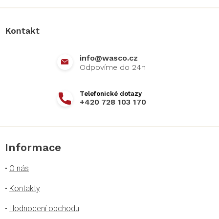
á
p
a
Kontakt
t
í
info
@
wasco.cz
+420 728 103 170
Informace
•
O nás
•
Kontakty
•
Hodnocení obchodu