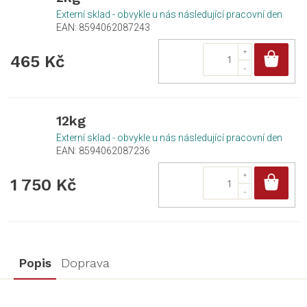
Externí sklad - obvykle u nás následující pracovní den
EAN:
8594062087243
Do
465 Kč
12kg
Externí sklad - obvykle u nás následující pracovní den
EAN:
8594062087236
Do
1 750 Kč
Popis
Doprava