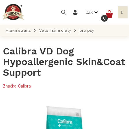
Přejít
na
NÁKUP
CZK
obsah
KOŠÍK
Veterinární diety
pro psy
Calibra VD Dog
Hypoallergenic Skin&Coat
Support
Značka:
Calibra