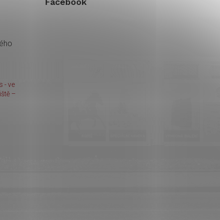
Facebook
kého
 - ve
ště –