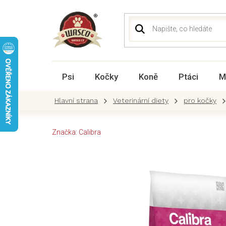
Přejít
na
obsah
Psi
Kočky
Koně
Ptáci
M
Veterinární diety
pro kočky
Značka:
Calibra