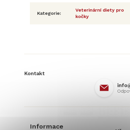
Veterinární diety pro
Kategorie
:
kočky
Z
á
p
a
t
í
Kontakt
info
Informace