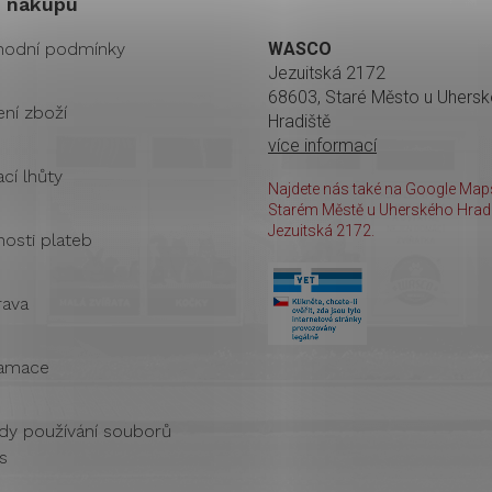
 nákupu
odní podmínky
WASCO
Jezuitská 2172
68603, Staré Město u Uhers
ení zboží
Hradiště
více informací
cí lhůty
Najdete nás také na Google Maps
Starém Městě u Uherského Hradi
Jezuitská 2172.
osti plateb
ava
amace
dy používání souborů
s