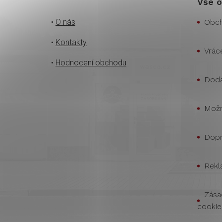
Vše o
•
O nás
Obch
•
Kontakty
Vrác
•
Hodnocení obchodu
Doda
Možn
Dopr
Rekl
Zása
cookie