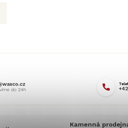
@
wasco.cz
+42
Kamenná prodejn