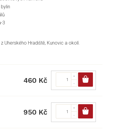
bylin
álů
a-3
z Uherského Hradiště, Kunovic a okolí.
Do košíku
460 Kč
Do košíku
950 Kč