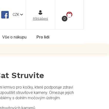
NÁKUPNÍ
CZK
Vše o nákupu
Pro lidi
KOŠÍK
at Struvite
etní krmivo pro kočky, které podporuje zdraví
pouštět struvitové kameny. Omezuje jejich
roblémy s dolním močovým ústrojím.
 struvitových kamenů