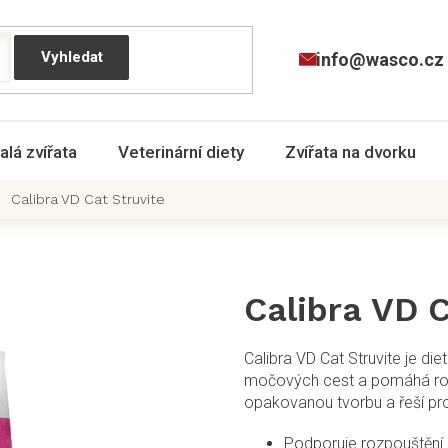
info@wasco.cz
alá zvířata
Veterinární diety
Zvířata na dvorku
Calibra VD Cat Struvite
Calibra VD C
Calibra VD Cat Struvite je di
močových cest a pomáhá roz
opakovanou tvorbu a řeší p
Podporuje rozpouštění