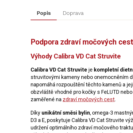
Popis
Doprava
Podpora zdraví močových cest
Výhody Calibra VD Cat Struvite
Calibra VD Cat Struvite
je
kompletní dietn
struvitovými kameny nebo onemocněním dol
napomáhá rozpouštění těchto kamenů a jeji
obzvláště vhodné pro kočky s FeLUTD nebo FI
zaměřené na
zdraví močových cest
.
Díky
unikátní směsi bylin
, omega-3 mastným
D3 a E, poskytuje Calibra VD Cat Struvite vý
udržení optimálního zdraví močového traktu