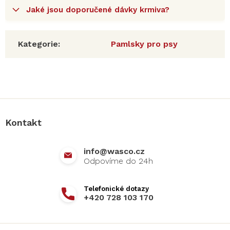
Jaké jsou doporučené dávky krmiva?
Kategorie
:
Pamlsky pro psy
Z
á
p
a
Kontakt
t
í
info
@
wasco.cz
+420 728 103 170