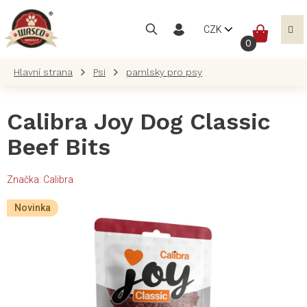
Přejít
na
NÁKUP
CZK
obsah
KOŠÍK
Psi
pamlsky pro psy
Calibra Joy Dog Classic
Beef Bits
Značka:
Calibra
Novinka