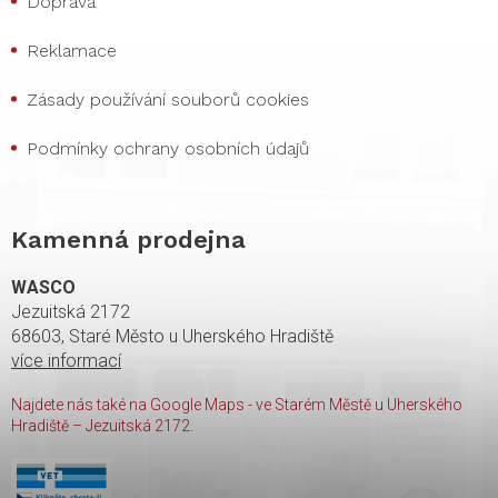
Doprava
Reklamace
Zásady používání souborů cookies
Podmínky ochrany osobních údajů
Kamenná prodejna
WASCO
Jezuitská 2172
68603, Staré Město u Uherského Hradiště
více informací
Najdete nás také na Google Maps - ve Starém Městě u Uherského
Hradiště – Jezuitská 2172.