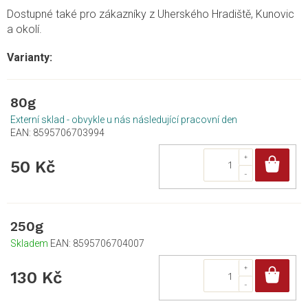
Dostupné také pro zákazníky z Uherského Hradiště, Kunovic
a okolí.
80g
Externí sklad - obvykle u nás následující pracovní den
EAN:
8595706703994
Do
50 Kč
250g
Skladem
EAN:
8595706704007
Do
130 Kč