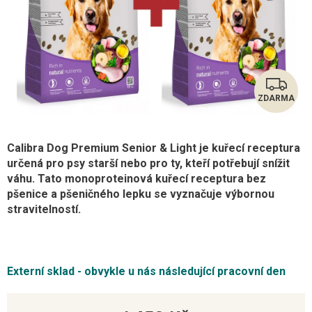
ZDARMA
Z
D
Calibra Dog Premium Senior & Light je kuřecí receptura
A
určená pro psy starší nebo pro ty, kteří potřebují snížit
váhu. Tato monoproteinová kuřecí receptura bez
R
pšenice a pšeničného lepku se vyznačuje výbornou
stravitelností.
M
A
Externí sklad - obvykle u nás následující pracovní den