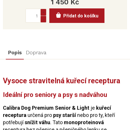
1 450 Kč
Měrná
Přidat do košíku
cena:
Popis
Doprava
Vysoce stravitelná kuřecí receptura
Ideální pro seniory a psy s nadváhou
Calibra Dog Premium Senior & Light
je
kuřecí
receptura
určená pro
psy starší
nebo pro ty, kteří
potřebují
snížit váhu
. Tato
monoproteinová
receptura bez pšenice a pšeničného lepku se