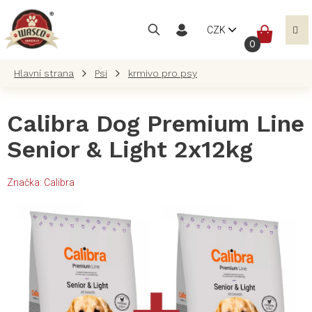
Přejít
na
NÁKUP
CZK
obsah
KOŠÍK
Psi
krmivo pro psy
Calibra Dog Premium Line
Senior & Light 2x12kg
Značka:
Calibra