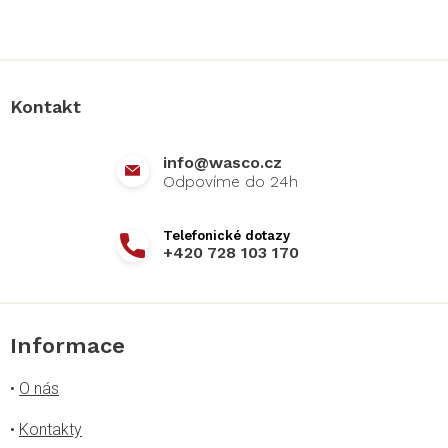
Z
á
p
a
Kontakt
t
í
info
@
wasco.cz
+420 728 103 170
Informace
•
O nás
•
Kontakty