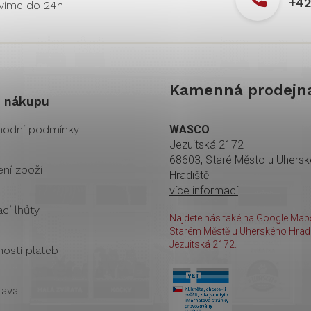
+42
Kamenná prodejn
 nákupu
odní podmínky
WASCO
Jezuitská 2172
68603, Staré Město u Uhers
ení zboží
Hradiště
více informací
cí lhůty
Najdete nás také na Google Maps
Starém Městě u Uherského Hradi
Jezuitská 2172.
osti plateb
ava