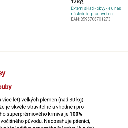
12kg
Externí sklad - obvykle u nás
následující pracovní den
EAN:
8595706701273
sy
louby
a více let) velkých plemen (nad 30 kg).
 je skvěle stravitelné a vhodné i pro
ního superprémiového krmiva je
100%
živočišného původu. Neobsahuje pšenici,