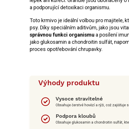
lepek ani kuřecí. Granule jsou obohaceny o 
a podporující detoxikaci organismu.
Toto krmivo je ideální volbou pro majitele, kt
psy. Díky speciálním aditivům, jako jsou vi
správnou funkci organismu
a posílení imu
jako glukosamin a chondroitin sulfát, napo
proces opotřebování chrupavky.
Výhody produktu
Vysoce stravitelné
Obsahuje čerstvé hovězí a rýži, což zajišťuje sn
Podpora kloubů
Obsahuje glukosamin a chondroitin sulfát, kter