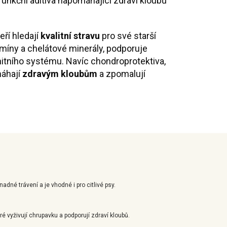
funkční aditiva napomáhající zdraví kloubů
eří hledají
kvalitní stravu
pro své starší
tamíny a chelátové minerály, podporuje
nitního systému. Navíc chondroprotektiva,
máhají
zdravým kloubům
a zpomalují
adné trávení a je vhodné i pro citlivé psy.
é vyživují chrupavku a podporují zdraví kloubů.