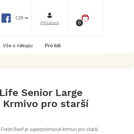
NÁKUPNÍ
CZK
Vše o nákupu
Pro lidi
KOŠÍK
Life Senior Large
 Krmivo pro starší
e Fresh Beef je superprémiové krmivo pro starší