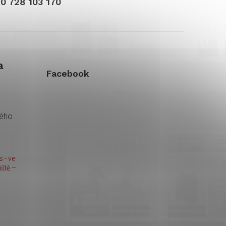
0 728 103 170
a
Facebook
kého
 - ve
ště –