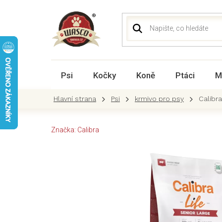
Přejít
na
obsah
Psi
Kočky
Koně
Ptáci
M
Psi
krmivo pro psy
Calibra
Značka:
Calibra