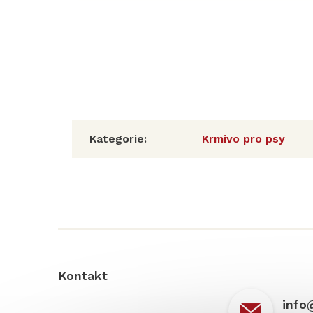
Kategorie
:
Krmivo pro psy
Z
á
p
a
t
í
Kontakt
info