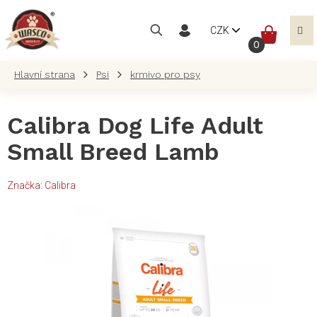
Přejít
na
NÁKUP
CZK
obsah
KOŠÍK
Psi
krmivo pro psy
Calibra Dog Life Adult
Small Breed Lamb
Značka:
Calibra