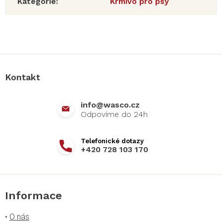
Kategorie
:
Krmivo pro psy
Z
á
p
a
Kontakt
t
í
info
@
wasco.cz
+420 728 103 170
Informace
•
O nás