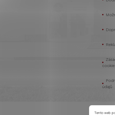
Možn
Dopr
Rekl
Zása
cookie
Podm
údajů
Tento web p