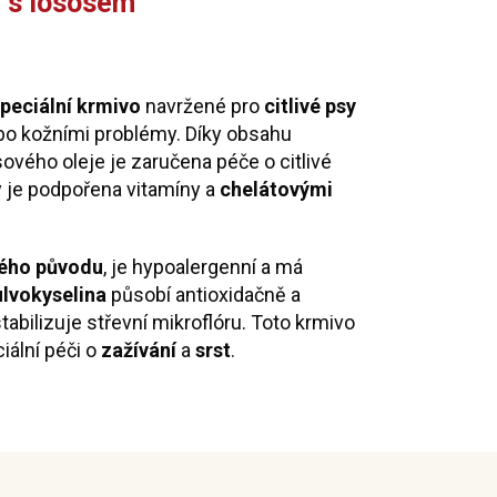
y s lososem
peciální krmivo
navržené pro
citlivé psy
ebo kožními problémy. Díky obsahu
sového oleje je zaručena péče o citlivé
y je podpořena vitamíny a
chelátovými
ného původu
, je hypoalergenní a má
ulvokyselina
působí antioxidačně a
tabilizuje střevní mikroflóru. Toto krmivo
ciální péči o
zažívání
a
srst
.