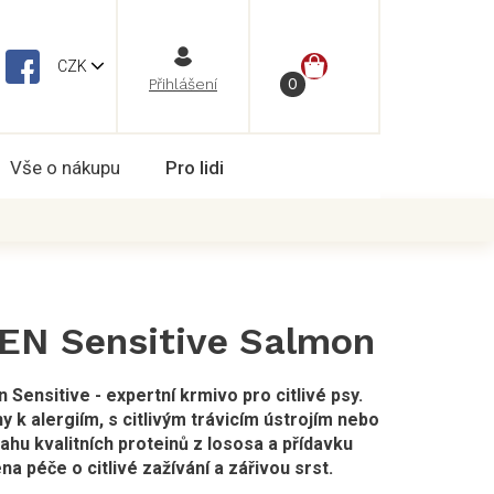
NÁKUPNÍ
CZK
Vše o nákupu
Pro lidi
KOŠÍK
 EN Sensitive Salmon
n Sensitive - expertní krmivo pro citlivé psy.
 k alergiím, s citlivým trávicím ústrojím nebo
ahu kvalitních proteinů z lososa a přídavku
a péče o citlivé zažívání a zářivou srst.