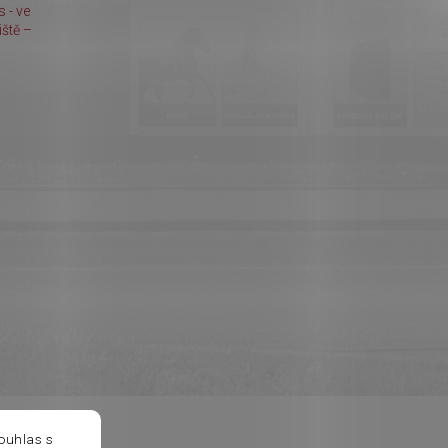
 - ve
ště –
ouhlas s