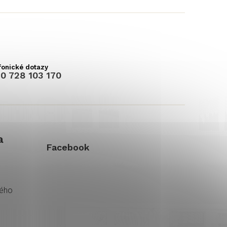
0 728 103 170
a
Facebook
kého