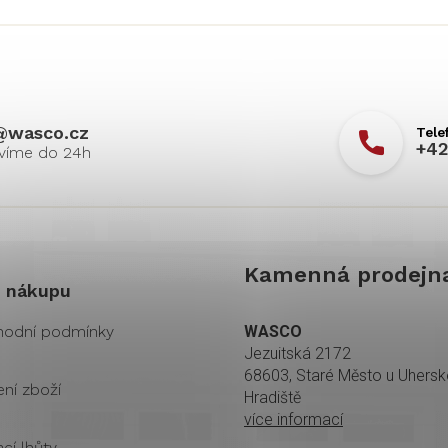
@
wasco.cz
+42
Kamenná prodejn
 nákupu
odní podmínky
WASCO
Jezuitská 2172
68603, Staré Město u Uhers
ení zboží
Hradiště
více informací
cí lhůty