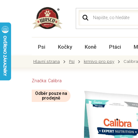
Přejít
na
obsah
Psi
Kočky
Koně
Ptáci
M
Psi
krmivo pro psy
Calibr
Značka:
Calibra
Odběr pouze na
prodejně