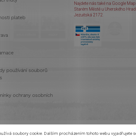
Najdete nás také na Google Maps
Starém Městě u Uherského Hradi
Jezuitská 2172.
osti plateb
ava
amace
dy používání souborů
s
ínky ochrany osobních
oužívá soubory cookie. Dalším procházením tohoto webu vyjadřujete s