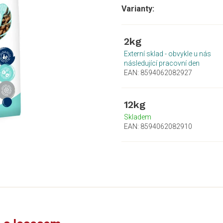
2kg
Externí sklad - obvykle u nás
následující pracovní den
EAN:
8594062082927
12kg
Skladem
EAN:
8594062082910