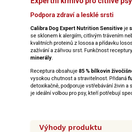
Expertní krmivo pro citlivé ps
Podpora zdraví a lesklé srsti
Calibra Dog Expert Nutrition Sensitive
je
s
se sklonem k alergiím, citlivým trávením n
kvalitních proteinů z lososa a přídavku loso
zažívání a zářivou srst. Funkčnost receptur
minerály
.
Receptura obsahuje
85 % bílkovin živočiš
vysokou chutnost a stravitelnost. Přidaná
f
detoxikačně, podporuje vstřebávání živin a s
je ideální volbou pro psy, kteří potřebují spe
Výhody produktu