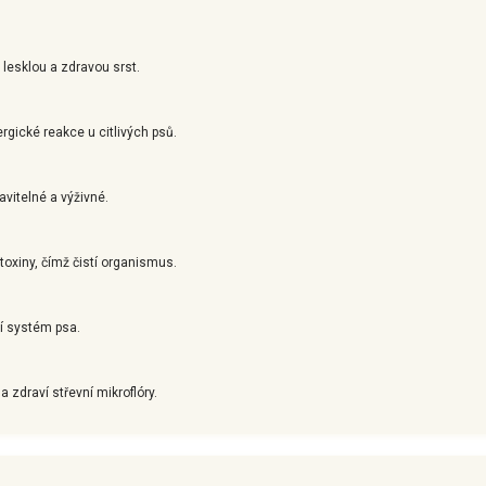
 lesklou a zdravou srst.
rgické reakce u citlivých psů.
avitelné a výživné.
oxiny, čímž čistí organismus.
ní systém psa.
a zdraví střevní mikroflóry.