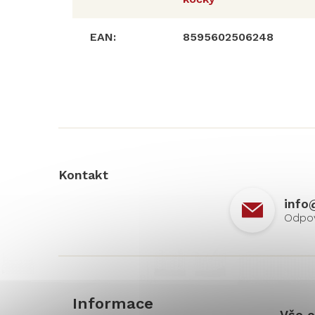
EAN
:
8595602506248
Z
á
p
a
t
í
Kontakt
info
Informace
Vše o