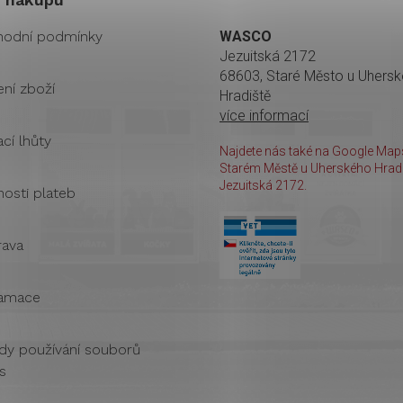
odní podmínky
WASCO
Jezuitská 2172
68603, Staré Město u Uhers
ení zboží
Hradiště
více informací
cí lhůty
Najdete nás také na Google Maps
Starém Městě u Uherského Hradi
Jezuitská 2172.
osti plateb
ava
amace
dy používání souborů
s