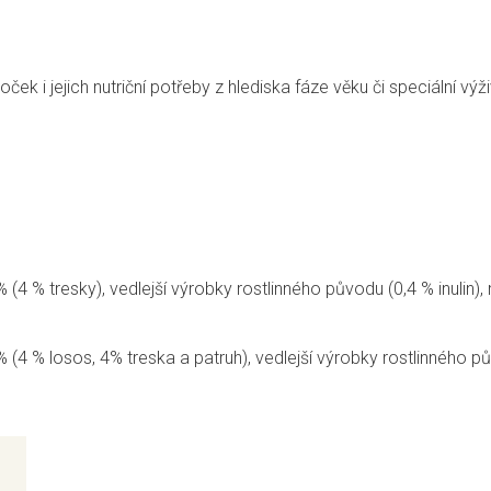
oček i jejich nutriční potřeby z hlediska fáze věku či speciální v
4 % tresky), vedlejší výrobky rostlinného původu (0,4 % inulin), 
 % losos, 4% treska a patruh), vedlejší výrobky rostlinného původ