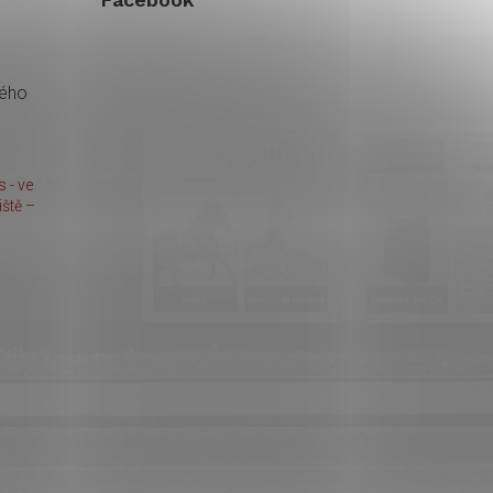
kého
 - ve
ště –