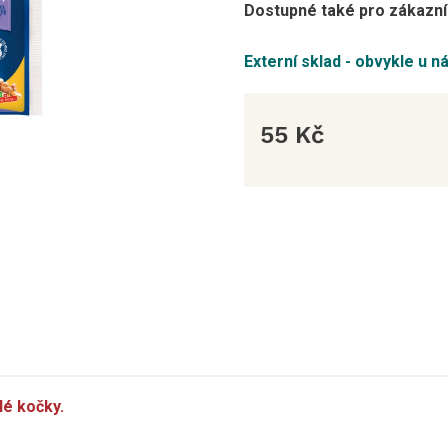
Dostupné také pro zákazník
Externí sklad - obvykle u n
55 Kč
Měrná
cena:
é kočky.