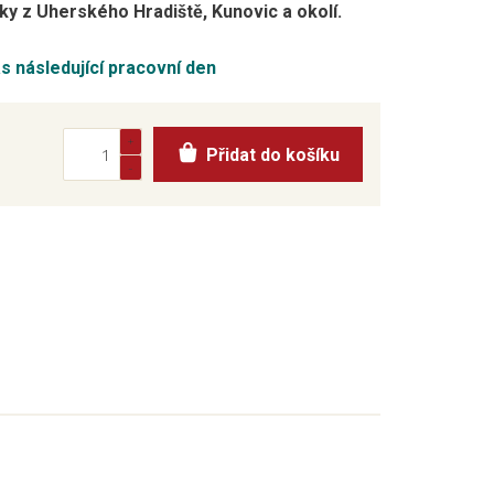
y z Uherského Hradiště, Kunovic a okolí.
ás následující pracovní den
Přidat do košíku