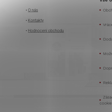
•
O nás
Obch
•
Kontakty
Vrác
•
Hodnocení obchodu
Doda
Možn
Dopr
Rekl
Zása
cookie