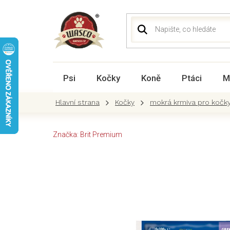
Přejít
na
obsah
Psi
Kočky
Koně
Ptáci
M
Kočky
mokrá krmiva pro kočk
Značka:
Brit Premium