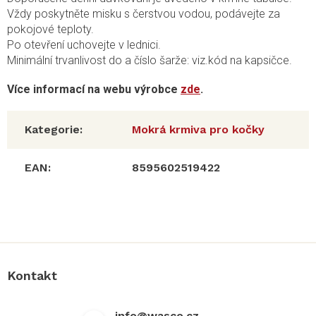
Vždy poskytněte misku s čerstvou vodou, podávejte za
pokojové teploty.
Po otevření uchovejte v lednici.
Minimální trvanlivost do a číslo šarže: viz.kód na kapsičce.
Více informací na webu výrobce
zde
.
Kategorie
:
Mokrá krmiva pro kočky
EAN
:
8595602519422
Z
á
p
a
Kontakt
t
í
info
@
wasco.cz