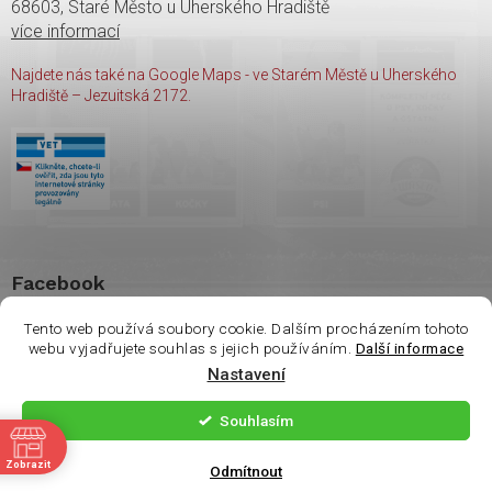
68603, Staré Město u Uherského Hradiště
více informací
Najdete nás také na Google Maps - ve Starém Městě u Uherského
Hradiště – Jezuitská 2172.
Facebook
Tento web používá soubory cookie. Dalším procházením tohoto
webu vyjadřujete souhlas s jejich používáním.
Další informace
Nastavení
Copyright 2026
shop Wasco
. Všechna práva vyhrazena.
Souhlasím
ě
Vytvořil Shoptet
| Nakódoval
Milan Hrnčál
Zobrazit
Odmítnout