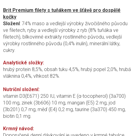
Brit Premium filety s tuňákem ve šťávě pro dospělé
kočky
Složení
: 74% maso a vedlejší výrobky živočišného původu
ve filetech, ryby a vedlejší výrobky z ryb (8% tuňáka ve
filetech), bílkovinné extrakty rostlinného původu, vedlejší
výrobky rostlinného původu (0,4% inulin), minerální látky,
cukry.
Analytické složky:
hrubý protein 8,5%, obsah tuku 4,5%, hrubý popel 2,0%, hrubá
vláknina 0,4%, vlhkost 82%.
Nutriční složení:
vitamin D3(E671) 250 IU, vitamin E (α-tocopherol) (3a700)
100 mg, zinek (3b606) 10 mg, mangan (E5) 2 mg, jod
(3b201) 0,7 mg, měď (E4) 0,2 mg, taurine (3a370) 450 mg,
biotin 0,1 mg.
K
rmný návod:
Doporučené denní dávkování je uvedeno v krmné tabulce.