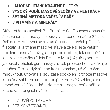
LAHODNÉ JEMNĚ KRÁJENÉ FILETKY
VYSOKÝ PODÍL MASOVÉ SLOŽKY VE FILETKÁCH
ŠETRNÁ METODA VAŘENÍ V PÁŘE
S VITAMÍNY A MINERÁLY
Stávající řada kapsiček Brit Premium Cat Pouches obsahuje
šest variant s masovými kousky v lahodné omáčce (Chunks
Delicate Meat). Nyní se rozrůstá o deset nových příchutí s
filetkami à la trhané maso ve šťávě a želé s ještě větším
podílem masové složky, a to jak pro koťata, tak i dospělé a
kastrované kočky (Fillets Delicate Meat). Ať už vyberete
jakoukoliv příchuť, gurmánský zážitek pro vašeho mazlíčka je
zaručen. Proto když si chce kočka zamlsat, už ví, po čem si
mňouknout. Chovatelé jsou zase spokojení, protože masové
kapsičky Brit Premium podporují nejen skvělý vzhled, ale i
pevné zdraví. Díky unikátní šetrné metodě vaření v páře je
zachována originální vůně i chuť masa.
BEZ UMĚLÝCH AROMAT
BEZ KONZERVANTŮ