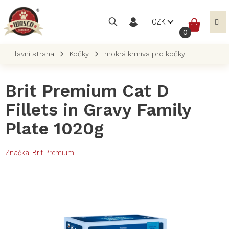
Přejít
na
NÁKUP
CZK
obsah
KOŠÍK
Kočky
mokrá krmiva pro kočky
Brit Premium Cat D
Fillets in Gravy Family
Plate 1020g
Značka:
Brit Premium