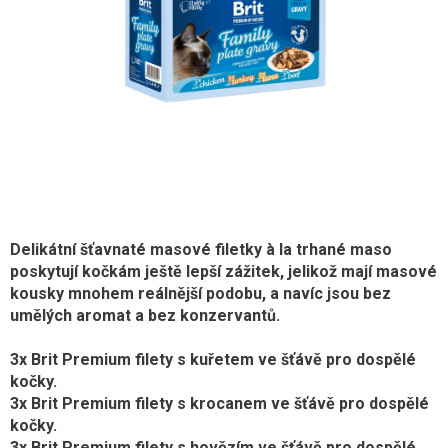
Delikátní šťavnaté masové filetky à la trhané maso
poskytují kočkám ještě lepší zážitek, jelikož mají masové
kousky mnohem reálnější podobu, a navíc jsou bez
umělých aromat a bez konzervantů.
3x Brit Premium filety s kuřetem ve šťávě pro dospělé
kočky.
3x Brit Premium filety s krocanem ve šťávě pro dospělé
kočky.
3x Brit Premium filety s hovězím ve šťávě pro dospělé