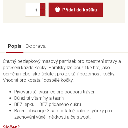
Měrná
Přidat do košíku
cena:
Popis
Doprava
Chutný bezlepkový masový pamlsek pro zpestření stravy a
potěšení každé kočky. Pamlsky lze použít ke hře, jako
odměnu nebo jako úplatek pro získání pozornosti kočky.
Vhodné pro koťata i dospělé kočky.
Pivovarské kvasnice pro podporu trávení
Důležité vitamíny a taurin
BEZ lepku – BEZ přidaného cukru
Balení obsahuje 3 samostatně balené tyčinky pro
zachování vůně, měkkosti a čerstvosti.
Složení: