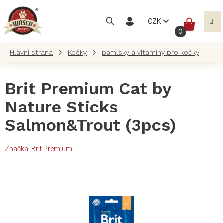
Přejít
na
NÁKUP
CZK
obsah
KOŠÍK
Kočky
pamlsky a vitamíny pro kočky
Brit Premium Cat by
Nature Sticks
Salmon&Trout (3pcs)
Značka:
Brit Premium