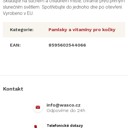
Skladujte na suchém a chladném místě, chraňte před přímým
slunečním světlem. Spotřebujte do jednoho dne po otevření.
Vyrobeno v EU.
Kategorie
:
Pamlsky a vitamíny pro kočky
EAN
:
8595602544066
Z
á
p
a
Kontakt
t
í
info
@
wasco.cz