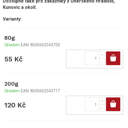
Dostupné také pro zákazníky z Uherského Hradiště,
Kunovic a okolí.
80g
Skladem
EAN:
8595602543700
Do
55 Kč
200g
Skladem
EAN:
8595602543717
Do
120 Kč