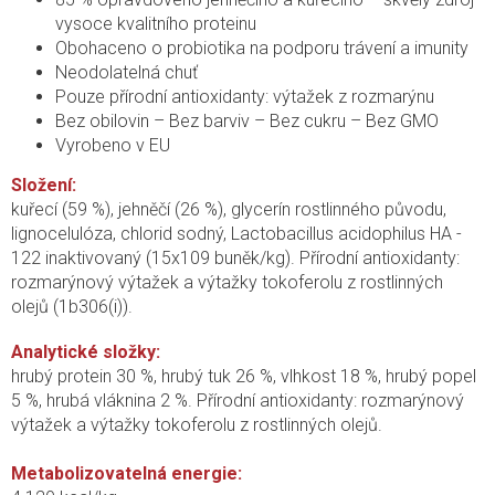
vysoce kvalitního proteinu
Obohaceno o probiotika na podporu trávení a imunity
Neodolatelná chuť
Pouze přírodní antioxidanty: výtažek z rozmarýnu
Bez obilovin – Bez barviv – Bez cukru – Bez GMO
Vyrobeno v EU
Složení:
kuřecí (59 %), jehněčí (26 %), glycerín rostlinného původu,
lignocelulóza, chlorid sodný, Lactobacillus acidophilus HA -
122 inaktivovaný (15x109 buněk/kg). Přírodní antioxidanty:
rozmarýnový výtažek a výtažky tokoferolu z rostlinných
olejů (1b306(i)).
Analytické složky:
hrubý protein 30 %, hrubý tuk 26 %, vlhkost 18 %, hrubý popel
5 %, hrubá vláknina 2 %. Přírodní antioxidanty: rozmarýnový
výtažek a výtažky tokoferolu z rostlinných olejů.
Metabolizovatelná energie: