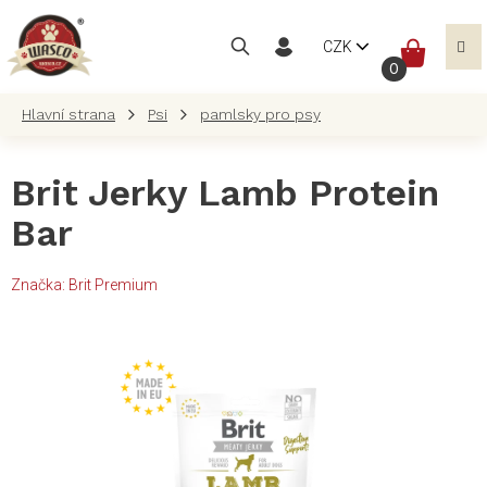
Přejít
na
NÁKUP
CZK
obsah
KOŠÍK
Psi
pamlsky pro psy
Brit Jerky Lamb Protein
Bar
Značka:
Brit Premium