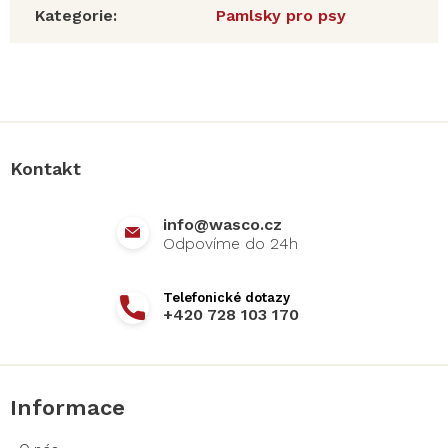
Kategorie
:
Pamlsky pro psy
Z
á
p
a
Kontakt
t
í
info
@
wasco.cz
+420 728 103 170
Informace