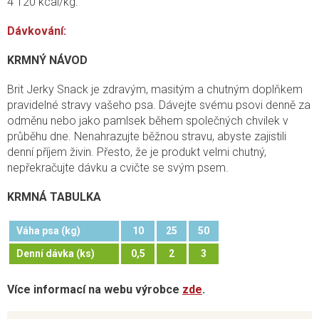
4 120 kcal/kg.
Dávkování:
KRMNÝ NÁVOD
Brit Jerky Snack je zdravým, masitým a chutným doplňkem
pravidelné stravy vašeho psa. Dávejte svému psovi denně za
odměnu nebo jako pamlsek během společných chvilek v
průběhu dne. Nenahrazujte běžnou stravu, abyste zajistili
denní příjem živin. Přesto, že je produkt velmi chutný,
nepřekračujte dávku a cvičte se svým psem.
KRMNÁ TABULKA
Váha psa (kg)
10
25
50
Denní dávka (ks)
0,5
2
3
Více informací na webu výrobce
zde
.