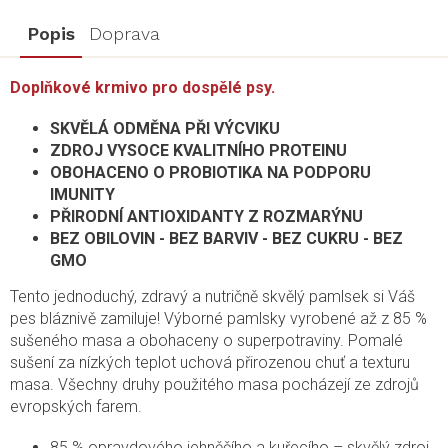
Popis
Doprava
Doplňkové krmivo pro dospělé psy.
SKVĚLÁ ODMĚNA PŘI VÝCVIKU
ZDROJ VYSOCE KVALITNÍHO PROTEINU
OBOHACENO O PROBIOTIKA NA PODPORU
IMUNITY
PŘIRODNÍ ANTIOXIDANTY Z ROZMARÝNU
BEZ OBILOVIN - BEZ BARVIV - BEZ CUKRU - BEZ
GMO
Tento jednoduchý, zdravý a nutričně skvělý pamlsek si Váš
pes bláznivě zamiluje! Výborné pamlsky vyrobené až z 85 %
sušeného masa a obohaceny o superpotraviny. Pomalé
sušení za nízkých teplot uchová přirozenou chuť a texturu
masa. Všechny druhy použitého masa pocházejí ze zdrojů
evropských farem.
85 % opravdového jehněčího a kuřecího – skvělý zdroj