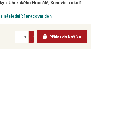
y z Uherského Hradiště, Kunovic a okolí.
ás následující pracovní den
Přidat do košíku