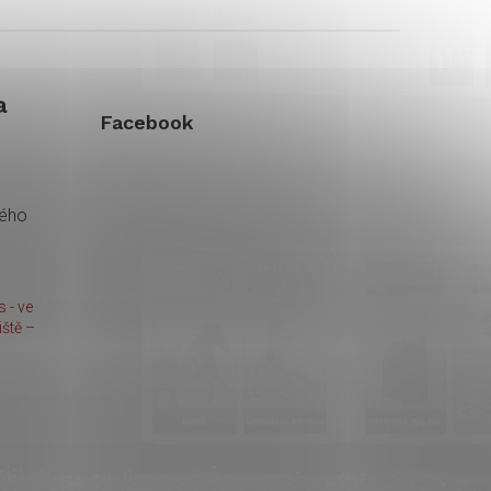
a
Facebook
kého
 - ve
ště –