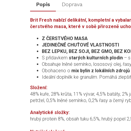
Popis
Doprava
Brit Fresh nabízí delikátní, kompletní a vyba
čerstvého masa, které v sobě přirozeně uchov
Z ČERSTVÉHO MASA
JEDINEČNÉ CHUŤOVÉ VLASTNOSTI
BEZ LEPKU, BEZ SOJI, BEZ GMO, BEZ 
S přídavkem
starých kulturních plodin
– s
Obsahuje lněné semínko, lososový olej, řasy
Obohaceno o
mix bylin z lokálních zdrojů
Ideální doplněk ke granulím. Pomáhá zlepšit 
Složení:
48% kuře, 28% krůta, 11% vývar, 4,5% batáty, 2% 
petržel, 0,5% lněné semínko, 0,2% řasy a černý ryb
Analytické složky:
hrubý protein 8%, obsah tuku 6,5%, hrubý popel 2,