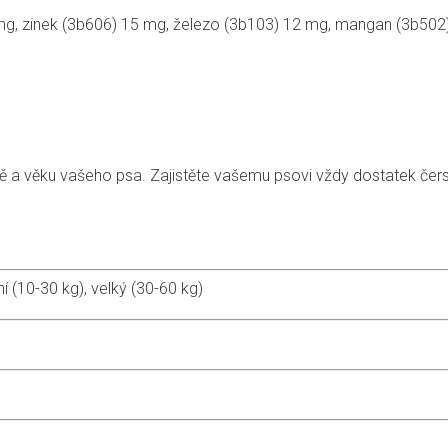
 mg, zinek (3b606) 15 mg, železo (3b103) 12 mg, mangan (3b502)
vitě a věku vašeho psa. Zajistěte vašemu psovi vždy dostatek čer
í (10-30 kg), velký (30-60 kg)