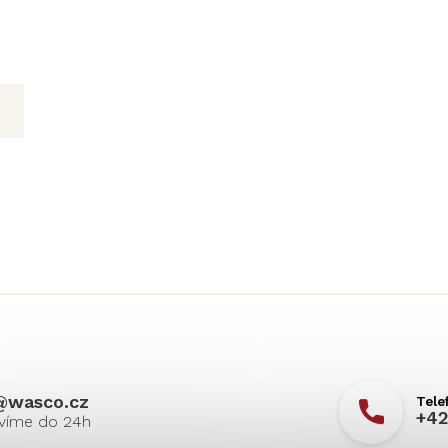
@
wasco.cz
+42