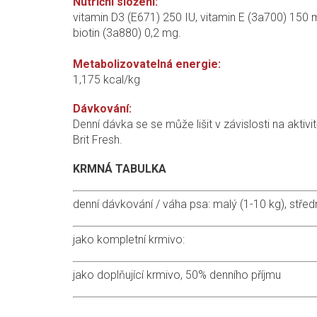
Nutriční složení:
vitamin D3 (E671) 250 IU, vitamin E (3a700) 150
biotin (3a880) 0,2 mg.
Metabolizovatelná energie:
1,175 kcal/kg
Dávkování:
Denní dávka se se může lišit v závislosti na akti
Brit Fresh.
KRMNÁ TABULKA
denní dávkování / váha psa: malý (1-10 kg), středn
jako kompletní krmivo:
jako doplňující krmivo, 50% denního příjmu