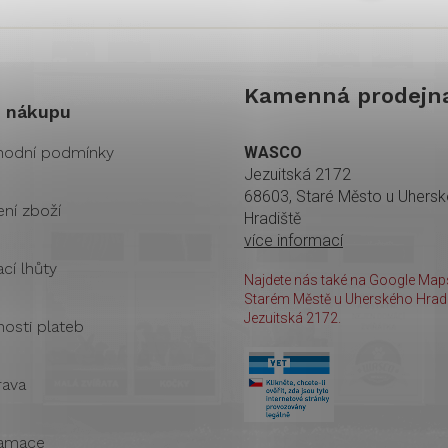
Kamenná prodejn
 nákupu
odní podmínky
WASCO
Jezuitská 2172
68603, Staré Město u Uhers
ení zboží
Hradiště
více informací
cí lhůty
Najdete nás také na Google Maps
Starém Městě u Uherského Hradi
Jezuitská 2172.
osti plateb
ava
amace