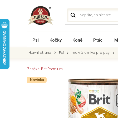
Přejít
na
obsah
Psi
Kočky
Koně
Ptáci
M
Psi
mokrá krmiva pro psy
Značka:
Brit Premium
Novinka