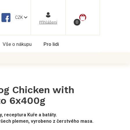
NÁKUPNÍ
CZK
Vše o nákupu
Pro lidi
KOŠÍK
Dog Chicken with
to 6x400g
, receptura Kuře a batáty.
všech plemen, vyrobeno z čerstvého masa.