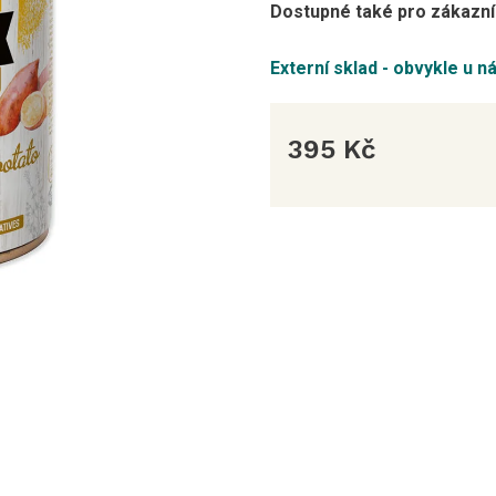
Dostupné také pro zákazník
Externí sklad - obvykle u n
395 Kč
Měrná
cena: