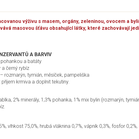
lancovanou výživu s masem, orgány, zeleninou, ovocem a byli
ává masovou šťávu obsahující látky, které zachovávají jed
KONZERVANTŮ A BARVIV
 pohankou a batáty
 a černý rybíz
– rozmarýn, tymián, měsíček, pampeliška
příjem krmiva a doplnit tekutiny.
jablka, 2% minerály, 1,3% pohanka, 1% mix bylin (rozmarýn, tymiá
íz.
5%, vlhkost 75,0%, hrubá vláknina 0,7%, vápník 0,3%, fosfor 0,2%,