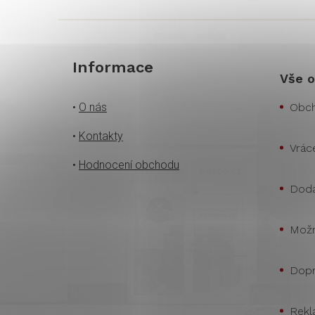
Informace
Vše o
•
O nás
Obch
•
Kontakty
Vrác
•
Hodnocení obchodu
Doda
Možn
Dopr
Rekl