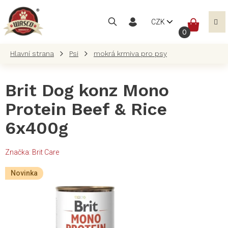
Přejít
na
NÁKUP
CZK
obsah
KOŠÍK
Psi
mokrá krmiva pro psy
Brit Dog konz Mono
Protein Beef & Rice
6x400g
Značka:
Brit Care
Novinka