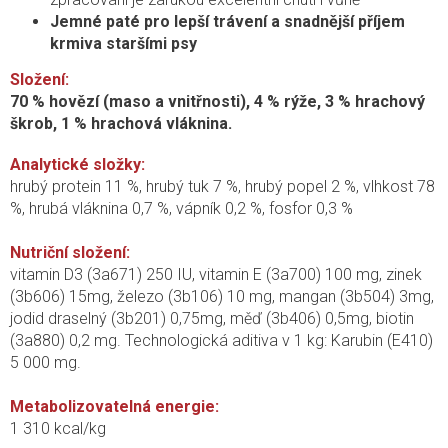
Jemné paté pro lepší trávení a snadnější příjem
krmiva staršími psy
Složení:
70 % hovězí (maso a vnitřnosti), 4 % rýže, 3 % hrachový
škrob, 1 % hrachová vláknina.
A
nalytické složky:
hrubý protein 11 %, hrubý tuk 7 %, hrubý popel 2 %, vlhkost 78
%, hrubá vláknina 0,7 %, vápník 0,2 %, fosfor 0,3 %
Nutriční složení:
vitamin D3 (3a671) 250 IU, vitamin E (3a700) 100 mg, zinek
(3b606) 15mg, železo (3b106) 10 mg, mangan (3b504) 3mg,
jodid draselný (3b201) 0,75mg, měď (3b406) 0,5mg, biotin
(3a880) 0,2 mg. Technologická aditiva v 1 kg: Karubin (E410)
5 000 mg.
Metabolizovatelná energie:
1 310 kcal/kg