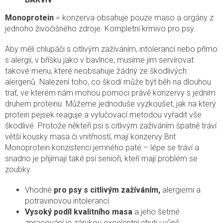
Monoprotein
= konzerva obsahuje pouze maso a orgány z
jednoho živočišného zdroje. Kompletní krmivo pro psy.
Aby měli chlupáči s citlivým zažíváním, intolerancí nebo přímo
s alergií, v bříšku jako v bavlnce, musíme jím servírovat
takové menu, které neobsahuje žádný ze škodlivých
alergenů. Nalezení toho, co škodí může být běh na dlouhou
trať, ve kterém nám mohou pomoci právě konzervy s jedním
druhem proteinu. Můžeme jednoduše vyzkoušet, jak na který
protein pejsek reaguje a vylučovací metodou vyřadit vše
škodlivé. Protože někteří psi s citlivým zažíváním špatně tráví
větší kousky masa či vnitřností, mají konzervy Brit
Monoprotein konzistenci jemného paté – lépe se tráví a
snadno je přijímají také psí senioři, kteří mají problém se
zoubky.
Vhodné
pro psy s citlivým zažíváním,
alergiemi a
potravinovou intolerancí
Vysoký podíl kvalitního masa
a jeho šetrné
zpracování je zárukou excelentní chuti i vůně