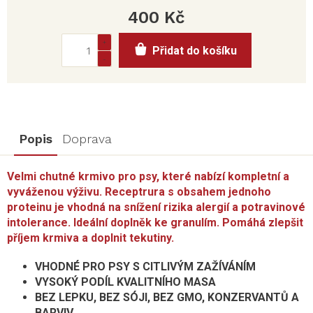
400 Kč
Měrná
Přidat do košíku
cena:
Popis
Doprava
Velmi chutné krmivo pro psy, které nabízí kompletní a
vyváženou výživu. Receptrura s obsahem jednoho
proteinu je vhodná na snížení rizika alergií a potravinové
intolerance. Ideální doplněk ke granulím. Pomáhá zlepšit
příjem krmiva a doplnit tekutiny.
VHODNÉ PRO PSY S CITLIVÝM ZAŽÍVÁNÍM
VYSOKÝ PODÍL KVALITNÍHO MASA
BEZ LEPKU, BEZ SÓJI, BEZ GMO, KONZERVANTŮ A
BARVIV