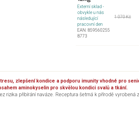
Externí sklad -
obvykle u nás
1 070 Kč
následující
pracovní den
EAN:
859560255
8773
stresu, zlepšení kondice a podporu imunity vhodné pro seni
bsahem aminokyselin pro skvělou kondici svalů a tkání.
 rizika přibírání naváze. Receptura šetrná k přírodě vyrobená 