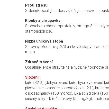
Proti stresu
Srdečník posiluje srdce, zklidňuje nervovou sous
Klouby a chrupavky
S obsahem chondroprotektiv, omega-3 nenasycenýc
stárnoucích psů.
Nízká uhlíková stopa
Suroviny představují 2/3 uhlíkové stopy produktu
masa.
Zdravé trávení
Obsahuje lehce stravitelné a nutričně hodnotné bí
S
ložení:
kuře (32 %) (dehydrované kuře, hydrolyzované kuře
pivovarské kvasnice, lososový olej (2 %), hracho
oligosacharidy (150 mg/kg), juka schidigera (15
sušený rakytník řešetlákový (50 mg/kg), Lactobac
Analytické složky: