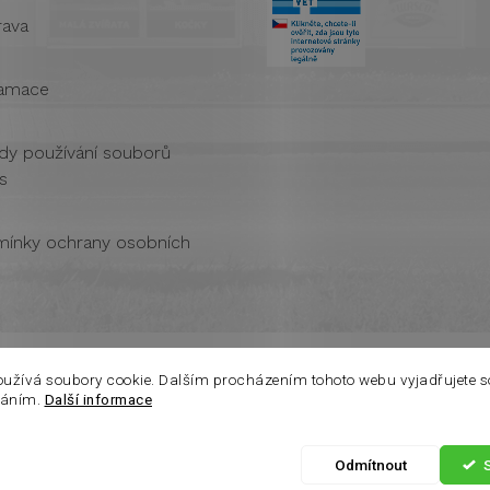
ava
amace
dy používání souborů
s
ínky ochrany osobních
oužívá soubory cookie. Dalším procházením tohoto webu vyjadřujete s
váním.
Další informace
Odmítnout
azena.