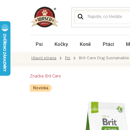
Přejít
na
obsah
Psi
Kočky
Koně
Ptáci
M
Psi
Brit Care Dog Sustainable
Značka:
Brit Care
Novinka