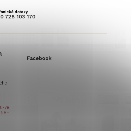
0 728 103 170
a
Facebook
kého
 - ve
ště –