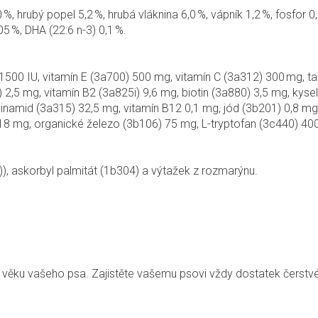
0 %, hrubý popel 5,2 %, hrubá vláknina 6,0 %, vápník 1,2 %, fosfor 
5 %, DHA (22:6 n-3) 0,1 %.
1500 IU, vitamín E (3a700) 500 mg, vitamín C (3a312) 300 mg, t
 2,5 mg, vitamín B2 (3a825i) 9,6 mg, biotin (3a880) 3,5 mg, kysel
namid (3a315) 32,5 mg, vitamín B12 0,1 mg, jód (3b201) 0,8 mg
8 mg, organické železo (3b106) 75 mg, L-tryptofan (3c440) 40
i)), askorbyl palmitát (1b304) a výtažek z rozmarýnu.
ě a věku vašeho psa. Zajistěte vašemu psovi vždy dostatek čerstv