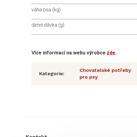
váha psa (kg)
denní dávka (g)
Více informací na webu výrobce
zde
.
Chovatelské potřeby
Kategorie
:
pro psy
Z
á
p
a
t
í
Kontakt