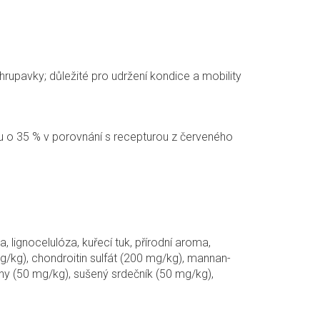
upavky; důležité pro udržení kondice a mobility
tu o 35 % v porovnání s recepturou z červeného
 lignocelulóza, kuřecí tuk, přírodní aroma,
g/kg), chondroitin sulfát (200 mg/kg), mannan-
ny (50 mg/kg), sušený srdečník (50 mg/kg),