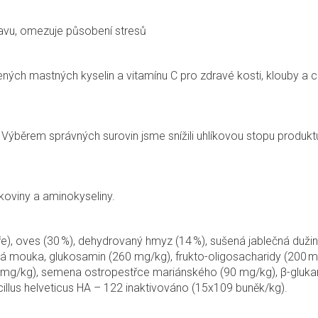
tavu, omezuje působení stresů
h mastných kyselin a vitamínu C pro zdravé kosti, klouby a chr
. Výběrem správných surovin jsme snížili uhlíkovou stopu produk
lkoviny a aminokyseliny.
), oves (30 %), dehydrovaný hmyz (14 %), sušená jablečná dužina,
vá mouka, glukosamin (260 mg/kg), frukto-oligosacharidy (200 m
0 mg/kg), semena ostropestřce mariánského (90 mg/kg), β-gluka
illus helveticus HA – 122 inaktivováno (15x109 buněk/kg).