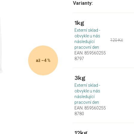
1kg
Externí sklad -
obvykle u nás
120 Kč
následující
pracovní den
EAN:
859560255
8797
až –4 %
3kg
Externí sklad -
obvykle u nás
následující
pracovní den
EAN:
859560255
8780
12kg