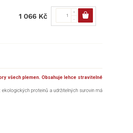
Do košíku
1 066 Kč
ory všech plemen. Obsahuje lehce stravitelné
z ekologických proteinů a udržitelných surovin má