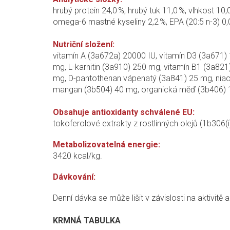
hrubý protein 24,0 %, hrubý tuk 11,0 %, vlhkost 10,
omega-6 mastné kyseliny 2,2 %, EPA (20:5 n-3) 0,0
Nutriční složení:
vitamín A (3a672a) 20000 IU, vitamín D3 (3a671) 
mg, L-karnitin (3a910) 250 mg, vitamín B1 (3a821)
mg, D-pantothenan vápenatý (3a841) 25 mg, niaci
mangan (3b504) 40 mg, organická měď (3b406) 1
Obsahuje antioxidanty schválené EU:
tokoferolové extrakty z rostlinných olejů (1b306(
Metabolizovatelná energie:
3420 kcal/kg.
Dávkování:
Denní dávka se může lišit v závislosti na aktivit
KRMNÁ TABULKA