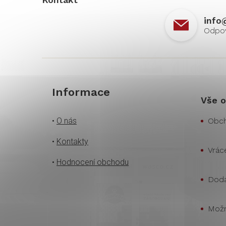
info
Informace
Vše o
•
O nás
Obch
•
Kontakty
Vrác
•
Hodnocení obchodu
Doda
Možn