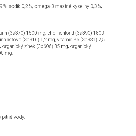
0,9 %, sodík 0,2 %, omega-3 mastné kyseliny 0,3 %,
aurin (3a370) 1500 mg, cholinchlorid (3a890) 1800
ina listová (3a316) 1,2 mg, vitamín B6 (3a831) 2,5
, organický zinek (3b606) 85 mg, organický
00 mg.
é pitné vody.