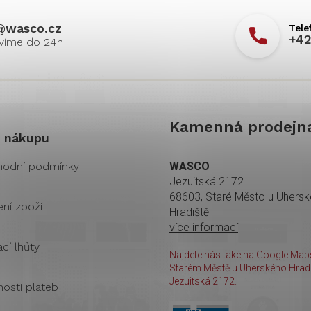
@
wasco.cz
+42
Kamenná prodejn
 nákupu
odní podmínky
WASCO
Jezuitská 2172
68603, Staré Město u Uhers
ení zboží
Hradiště
více informací
cí lhůty
Najdete nás také na Google Maps
Starém Městě u Uherského Hradi
Jezuitská 2172.
osti plateb