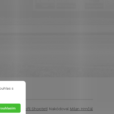
ouhlas s
Souhlasím
Vytvořil Shoptet
| Nakódoval
Milan Hrnčál