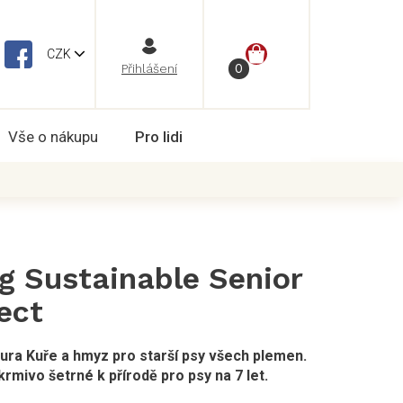
NÁKUPNÍ
CZK
Vše o nákupu
Pro lidi
KOŠÍK
g Sustainable Senior
ect
tura Kuře a hmyz pro starší psy všech plemen.
mivo šetrné k přírodě pro psy na 7 let.