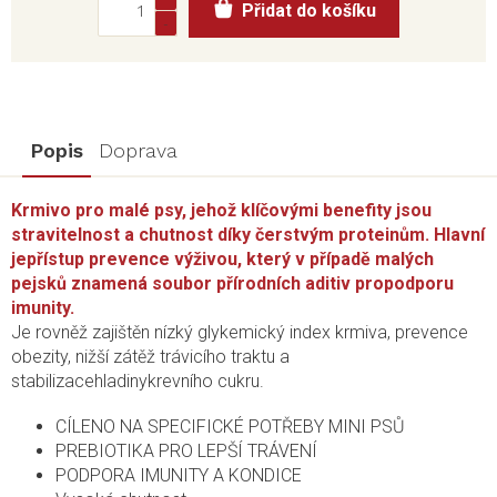
Přidat do košíku
cena:
Popis
Doprava
Krmivo pro malé psy, jehož klíčovými benefity jsou
stravitelnost a chutnost díky čerstvým proteinům. Hlavní
jepřístup prevence výživou, který v případě malých
pejsků znamená soubor přírodních aditiv propodporu
imunity.
Je rovněž zajištěn nízký glykemický index krmiva, prevence
obezity, nižší zátěž trávicího traktu a
stabilizacehladinykrevního cukru.
CÍLENO NA SPECIFICKÉ POTŘEBY MINI PSŮ
PREBIOTIKA PRO LEPŠÍ TRÁVENÍ
PODPORA IMUNITY A KONDICE