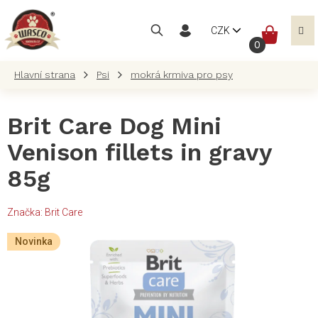
Přejít
na
NÁKUP
CZK
obsah
KOŠÍK
Psi
mokrá krmiva pro psy
Brit Care Dog Mini
Venison fillets in gravy
85g
Značka:
Brit Care
Novinka