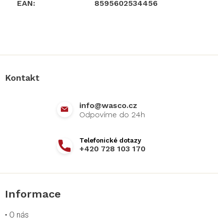
EAN
:
8595602534456
Z
á
p
a
Kontakt
t
í
info
@
wasco.cz
+420 728 103 170
Informace
•
O nás