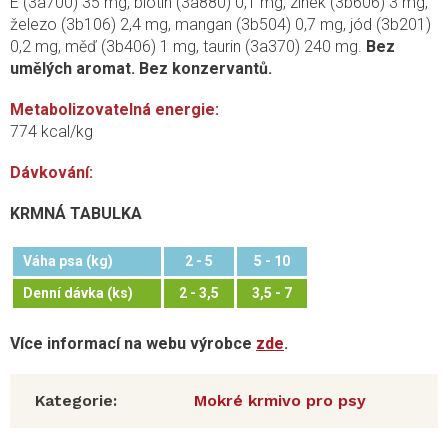
E (3a700) 35 mg, biotin (3a880) 0,1 mg, zinek (3b606) 3 mg,
železo (3b106) 2,4 mg, mangan (3b504) 0,7 mg, jód (3b201)
0,2 mg, měď (3b406) 1 mg, taurin (3a370) 240 mg.
Bez
umělých aromat. Bez konzervantů.
Metabolizovatelná energie:
774 kcal/kg
Dávkování:
KRMNÁ TABULKA
Váha psa (kg)
2 - 5
5 - 10
Denní dávka (ks)
2 - 3,5
3,5 - 7
Více informací na webu výrobce
zde
.
Kategorie
:
Mokré krmivo pro psy