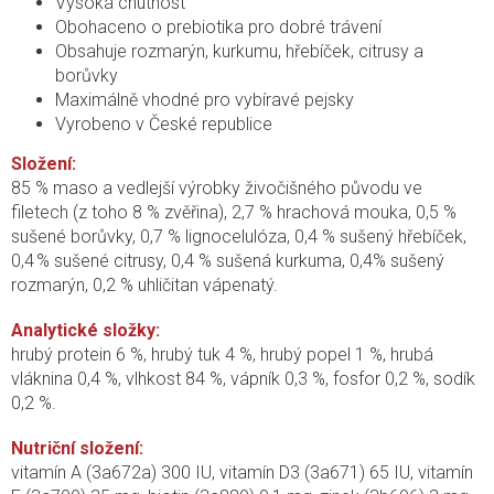
Vysoká chutnost
Obohaceno o prebiotika pro dobré trávení
Obsahuje rozmarýn, kurkumu, hřebíček, citrusy a
borůvky
Maximálně vhodné pro vybíravé pejsky
Vyrobeno v České republice
Složení:
85 % maso a vedlejší výrobky živočišného původu ve
filetech (z toho 8 % zvěřina), 2,7 % hrachová mouka, 0,5 %
sušené borůvky, 0,7 % lignocelulóza, 0,4 % sušený hřebíček,
0,4 % sušené citrusy, 0,4 % sušená kurkuma, 0,4% sušený
rozmarýn, 0,2 % uhličitan vápenatý.
Analytické složky:
hrubý protein 6 %, hrubý tuk 4 %, hrubý popel 1 %, hrubá
vláknina 0,4 %, vlhkost 84 %, vápník 0,3 %, fosfor 0,2 %, sodík
0,2 %.
Nutriční složení:
vitamín A (3a672a) 300 IU, vitamín D3 (3a671) 65 IU, vitamín