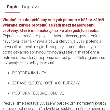
Popis
Doprava
Vhodné pro dospělé psy velkých plemen v běžné zátěži.
Vybrané zdroje proteinů se řadí mezi nealergenní
proteiny, které minimalizují riziko alergických reakcí.
Zejména vhodné pro psy s citlivým trávením, psy, kterým
nevyhovují běžná krmiva a psy, u kterých je vyšší potenciál
rozvinutí potravní alergie. Receptury jsou obohaceny o
postbiotika pro správnou rovnováhu střevní mikroflóry a
ostropestřec, který podporuje činnost jater, čistí organismus
a zbavuje jej škodlivých toxinů.
​PODPORA IMUNITY
ZDRAVÉ KLOUBY, KOSTI A CHRUPAVKY
PODPORA TĚLESNÉ KONDICE
Pečlivě jsme sestavili vyvážený balíček Brit, kompletní kvalitní
krmivo doplněné o další skvělé produkty, zaměřené nejen na