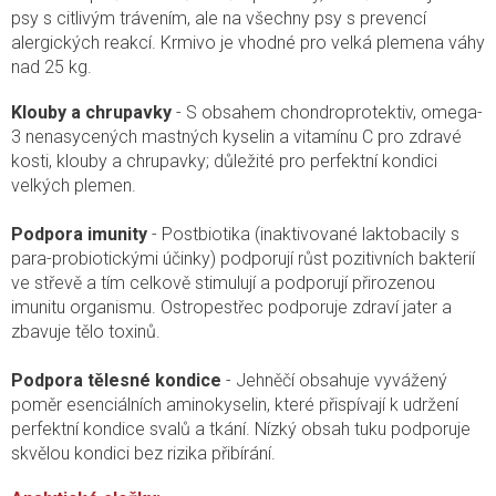
psy s citlivým trávením, ale na všechny psy s prevencí
alergických reakcí. Krmivo je vhodné pro velká plemena váhy
nad 25 kg.
Klouby a chrupavky
- S obsahem chondroprotektiv, omega-
3 nenasycených mastných kyselin a vitamínu C pro zdravé
kosti, klouby a chrupavky; důležité pro perfektní kondici
velkých plemen.
Podpora imunity
- Postbiotika (inaktivované laktobacily s
para-probiotickými účinky) podporují růst pozitivních bakterií
ve střevě a tím celkově stimulují a podporují přirozenou
imunitu organismu. Ostropestřec podporuje zdraví jater a
zbavuje tělo toxinů.
Podpora tělesné kondice
- Jehněčí obsahuje vyvážený
poměr esenciálních aminokyselin, které přispívají k udržení
perfektní kondice svalů a tkání. Nízký obsah tuku podporuje
skvělou kondici bez rizika přibírání.