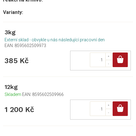
3kg
Externí sklad - obvykle u nás následující pracovní den
EAN:
8595602509973
Do
385 Kč
12kg
Skladem
EAN:
8595602509966
Do
1 200 Kč