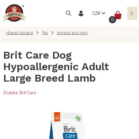
Přejít
na
NÁKUP
CZK
obsah
KOŠÍK
Psi
krmivo pro psy
Brit Care Dog
Hypoallergenic Adult
Large Breed Lamb
Značka:
Brit Care