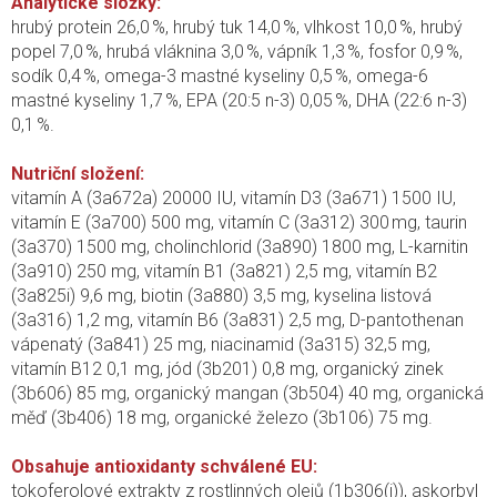
Analytické složky:
hrubý protein 26,0 %, hrubý tuk 14,0 %, vlhkost 10,0 %, hrubý
popel 7,0 %, hrubá vláknina 3,0 %, vápník 1,3 %, fosfor 0,9 %,
sodík 0,4 %, omega-3 mastné kyseliny 0,5 %, omega-6
mastné kyseliny 1,7 %, EPA (20:5 n-3) 0,05 %, DHA (22:6 n-3)
0,1 %.
Nutriční složení:
vitamín A (3a672a) 20000 IU, vitamín D3 (3a671) 1500 IU,
vitamín E (3a700) 500 mg, vitamín C (3a312) 300 mg, taurin
(3a370) 1500 mg, cholinchlorid (3a890) 1800 mg, L-karnitin
(3a910) 250 mg, vitamín B1 (3a821) 2,5 mg, vitamín B2
(3a825i) 9,6 mg, biotin (3a880) 3,5 mg, kyselina listová
(3a316) 1,2 mg, vitamín B6 (3a831) 2,5 mg, D-pantothenan
vápenatý (3a841) 25 mg, niacinamid (3a315) 32,5 mg,
vitamín B12 0,1 mg, jód (3b201) 0,8 mg, organický zinek
(3b606) 85 mg, organický mangan (3b504) 40 mg, organická
měď (3b406) 18 mg, organické železo (3b106) 75 mg.
Obsahuje antioxidanty schválené EU:
tokoferolové extrakty z rostlinných olejů (1b306(i)), askorbyl