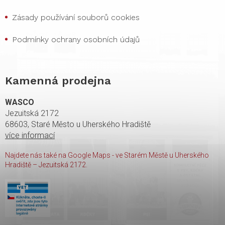
Zásady používání souborů cookies
Podmínky ochrany osobních údajů
Kamenná prodejna
WASCO
Jezuitská 2172
68603, Staré Město u Uherského Hradiště
více informací
Najdete nás také na Google Maps - ve Starém Městě u Uherského
Hradiště – Jezuitská 2172.