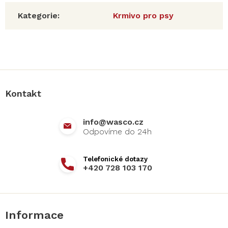
Kategorie
:
Krmivo pro psy
Z
á
p
a
Kontakt
t
í
info
@
wasco.cz
+420 728 103 170
Informace