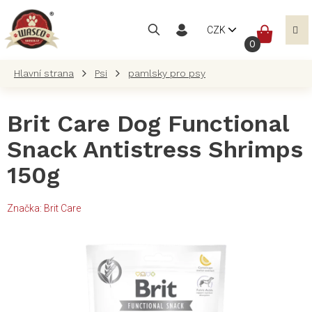
Přejít
na
NÁKUP
CZK
obsah
KOŠÍK
Psi
pamlsky pro psy
Brit Care Dog Functional
Snack Antistress Shrimps
150g
Značka:
Brit Care