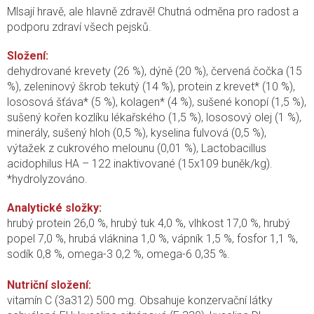
Mlsají hravě, ale hlavně zdravě! Chutná odměna pro radost a
podporu zdraví všech pejsků.
Složení:
dehydrované krevety (26 %), dýně (20 %), červená čočka (15
%), zeleninový škrob tekutý (14 %), protein z krevet* (10 %),
lososová šťáva* (5 %), kolagen* (4 %), sušené konopí (1,5 %),
sušený kořen kozlíku lékařského (1,5 %), lososový olej (1 %),
minerály, sušený hloh (0,5 %), kyselina fulvová (0,5 %),
výtažek z cukrového melounu (0,01 %), Lactobacillus
acidophilus HA – 122 inaktivované (15x109 buněk/kg).
*hydrolyzováno.
Analytické složky:
hrubý protein 26,0 %, hrubý tuk 4,0 %, vlhkost 17,0 %, hrubý
popel 7,0 %, hrubá vláknina 1,0 %, vápník 1,5 %, fosfor 1,1 %,
sodík 0,8 %, omega-3 0,2 %, omega-6 0,35 %.
Nutriční složení:
vitamín C (3a312) 500 mg. Obsahuje konzervační látky