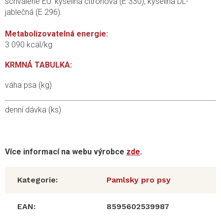
schválené EU: kyselina citrónová (E 330), kyselina DL-
jablečná (E 296).
Metabolizovatelná energie:
3 090 kcal/kg
KRMNÁ TABULKA:
váha psa (kg)
denní dávka (ks)
Více informací na webu výrobce
zde
.
Kategorie
:
Pamlsky pro psy
EAN
:
8595602539987