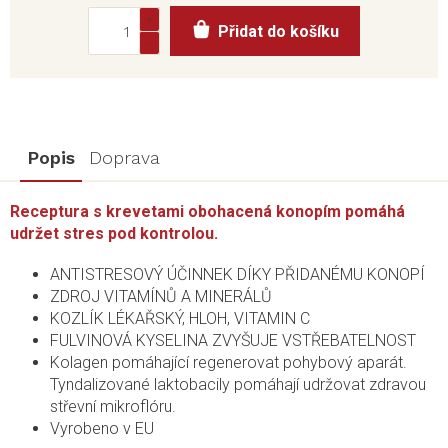
Měrná
Přidat do košíku
cena:
Popis
Doprava
Receptura s krevetami obohacená konopím pomáhá
udržet stres pod kontrolou.
ANTISTRESOVÝ ÚČINNEK DÍKY PŘIDANÉMU KONOPÍ
ZDROJ VITAMÍNŮ A MINERÁLŮ
KOZLÍK LÉKAŘSKÝ, HLOH, VITAMIN C
FULVINOVÁ KYSELINA ZVYŠUJE VSTŘEBATELNOST
Kolagen pomáhající regenerovat pohybový aparát.
Tyndalizované laktobacily pomáhají udržovat zdravou
střevní mikroflóru.
Vyrobeno v EU