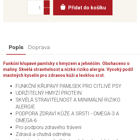
Měrná
Přidat do košíku
cena:
Popis
Doprava
Funkční křupavé pamlsky s hmyzem a jehněčím. Obohaceno o
maliny. Skvělá stravitelnost a nízké riziko alergie. Vysoký podíl
mastných kyselin pro zdravou kůži a lesklou srst.
FUNKČNÍ KŘUPAVÝ PAMLSEK PRO CITLIVÉ PSY
UDRŽITELNÝ HMYZÍ PROTEIN
SKVĚLÁ STRAVITELNOST A MINIMÁLNÍ RIZIKO
ALERGIE
PODPORA ZDRAVÍ KŮŽE A SRSTI - OMEGA-3 A
OMEGA-6
Pro podporu zdravého trávení
Zdravá a chutná odměna