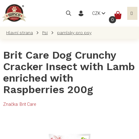
Přejít
na
NÁKUP
CZK
obsah
KOŠÍK
Psi
pamlsky pro psy
Brit Care Dog Crunchy
Cracker Insect with Lamb
enriched with
Raspberries 200g
Značka:
Brit Care