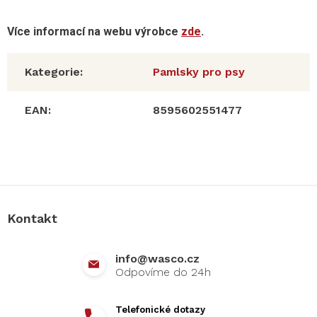
Více informací na webu výrobce
zde
.
Kategorie
:
Pamlsky pro psy
EAN
:
8595602551477
Z
á
p
a
Kontakt
t
í
info
@
wasco.cz