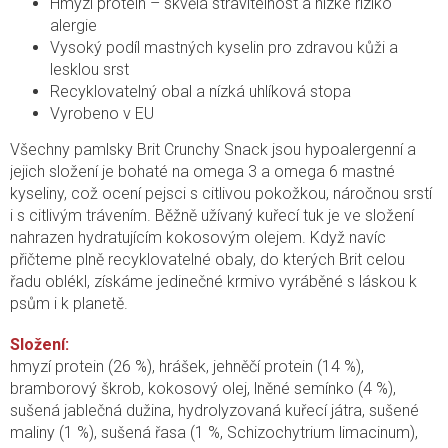
Hmyzí protein – skvělá stravitelnost a nízké riziko
alergie
Vysoký podíl mastných kyselin pro zdravou kůži a
lesklou srst
Recyklovatelný obal a nízká uhlíková stopa
Vyrobeno v EU
Všechny pamlsky Brit Crunchy Snack jsou hypoalergenní a
jejich složení je bohaté na omega 3 a omega 6 mastné
kyseliny, což ocení pejsci s citlivou pokožkou, náročnou srstí
i s citlivým trávením. Běžně užívaný kuřecí tuk je ve složení
nahrazen hydratujícím kokosovým olejem. Když navíc
přičteme plně recyklovatelné obaly, do kterých Brit celou
řadu oblékl, získáme jedinečné krmivo vyráběné s láskou k
psům i k planetě.
Složení:
hmyzí protein (26 %), hrášek, jehněčí protein (14 %),
bramborový škrob, kokosový olej, lněné semínko (4 %),
sušená jablečná dužina, hydrolyzovaná kuřecí játra, sušené
maliny (1 %), sušená řasa (1 %, Schizochytrium limacinum),