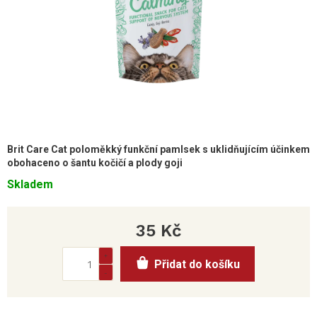
Brit Care Cat poloměkký funkční pamlsek s uklidňujícím účinkem
obohaceno o šantu kočičí a plody goji
Skladem
35 Kč
Měrná
Přidat do košíku
cena: