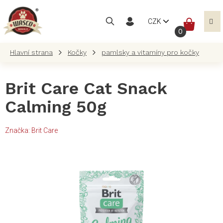
Přejít
na
NÁKUP
CZK
obsah
KOŠÍK
Kočky
pamlsky a vitamíny pro kočky
Brit Care Cat Snack
Calming 50g
Značka:
Brit Care