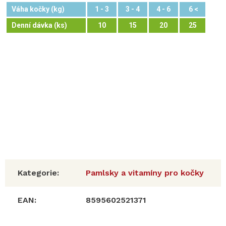
Váha kočky (kg)
1 - 3
3 - 4
4 - 6
6 <
Denní dávka (ks)
10
15
20
25
Vyrobeno v EU
Složení:
kuřecí protein (26 %), žlutý hrách, glycerol rostlinného
původu, hydrolyzovaný kuřecí protein (10 %), hydrolyzovaná
kuřecí játra (7 %), hrachový protein, kolagen (4 %), hrachová
mouka, sušená šanta kočičí (2 %), sušené goji (1 %
Kategorie
:
Pamlsky a vitamíny pro kočky
EAN
:
8595602521371