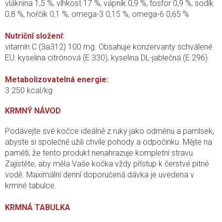
vláknina 1,5 %, vlhkost 17 %, vápník 0,9 %, fosfor 0,9 %, sodík
0,8 %, hořčík 0,1 %, omega-3 0,15 %, omega-6 0,65 %
Nutriční složení:
vitamín C (3a312) 100 mg. Obsahuje konzervanty schválené
EU: kyselina citrónová (E 330), kyselina DL-jablečná (E 296)
Metabolizovatelná energie:
3 250 kcal/kg
KRMNÝ NÁVOD
Podávejte své kočce ideálně z ruky jako odměnu a pamlsek,
abyste si společně užili chvíle pohody a odpočinku. Mějte na
paměti, že tento produkt nenahrazuje kompletní stravu.
Zajistěte, aby měla Vaše kočka vždy přístup k čerstvé pitné
vodě. Maximální denní doporučená dávka je uvedena v
krmné tabulce.
KRMNÁ TABULKA