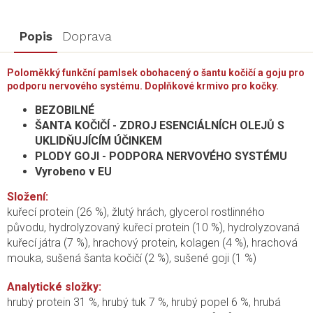
Popis
Doprava
Poloměkký funkční pamlsek obohacený o šantu kočičí a goju pro
podporu nervového systému. Doplňkové krmivo pro kočky.
BEZOBILNÉ
ŠANTA KOČIČÍ - ZDROJ ESENCIÁLNÍCH OLEJŮ S
UKLIDŇUJÍCÍM ÚČINKEM
PLODY GOJI - PODPORA NERVOVÉHO SYSTÉMU
Vyrobeno v EU
Složení:
kuřecí protein (26 %), žlutý hrách, glycerol rostlinného
původu, hydrolyzovaný kuřecí protein (10 %), hydrolyzovaná
kuřecí játra (7 %), hrachový protein, kolagen (4 %), hrachová
mouka, sušená šanta kočičí (2 %), sušené goji (1 %)
Analytické složky:
hrubý protein 31 %, hrubý tuk 7 %, hrubý popel 6 %, hrubá