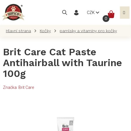
Přejít
na
NÁKUP
CZK
obsah
KOŠÍK
Kočky
pamlsky a vitamíny pro kočky
Brit Care Cat Paste
Antihairball with Taurine
100g
Značka:
Brit Care