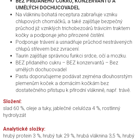
BEZ PŘIDANÉHO CUKRU, KONZERVANTŮ A
UMĚLÝCH DOCHUCOVADEL
Na vlákninu bohatá receptura zabraňuje vzniku
chlupových chomáčků, a také zajišťuje bezpečný
průchod již vzniklých trichobezoárů trávicím traktem
kočky a podporuje jeho přirozené čistění.
Podporuje trávení a usnadňuje průchod nestrávených
chlupů střevem bez zvracení.
Taurin zajišťuje správnou funkci srdce, očí a mozku.
BEZ přidaného cukru – BEZ konzervantů – Bez
umělých dochucovadel
Pastu doporučujeme podávat zejména dlouhosrstým
plemenům koček a domácím kočkám bez
dostatečného přístupu k přírodní vláknině, např. trávě.
Složení:
slad 60 %, oleje a tuky, jablečné celulóza 4 %, rostlinný
hydrolyzát
Analytické složky:
hrubý protein 3 %, hrubý tuk 29 %, hrubá vláknina 3,5 %, hrubý