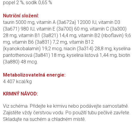
popel 2 %, sodík 0,65 %
Nutriční složení:
taurin 5000 mg, vitamín A (3a672a) 12000 IU, vitamín D3
(3a671) 980 IU, vitamín E (3a700) 60 mg, vitamín C (3a300)
28 mg, vitamín B1 (3a821) 14,4 mg, vitamín B2 (riboflavin) 9,6
mg, vitamín B6 (3a831) 7,2 mg, vitamín B12
(kyanokobalamin) 19,2 mcg, niacin (3a314) 28,8 mg, kyselina
pantothenová (3a841) 18 mg, kyselina listová 1,44 mg, biotin
(3a880) 48 mcg.
Metabolizovatelná energie:
4 407 kcal/kg
KRMNÝ NÁVOD:
Viz schéma. Přidejte ke krmivu nebo podávejte samostatně.
Zajistěte vždy čerstvou vodu. Po použití tubu pečlivě zavřete.
Skladujte na suchém a chladném místě.