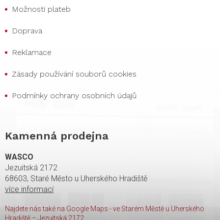
Možnosti plateb
Doprava
Reklamace
Zásady používání souborů cookies
Podmínky ochrany osobních údajů
Kamenná prodejna
WASCO
Jezuitská 2172
68603, Staré Město u Uherského Hradiště
více informací
Najdete nás také na Google Maps - ve Starém Městě u Uherského
Hradiště – Jezuitská 2172.