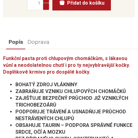
Přidat do košíku
cena:
Popis
Doprava
Funkční pasta proti chlupovým chomáčkům, s lákavou
vůní a neodolatelnou chutí i pro ty nejvybíravější kočky.
Doplňkové krmivo pro dospělé kočky.
BOHATÝ ZDROJ VLÁKNINY
ZABRAŇUJE VZNIKU CHLUPOVÝCH CHOMÁČKŮ
ZAJIŠŤUJE BEZPEČNÝ PRŮCHOD JIŽ VZNIKLÝCH
TRICHOBEZOÁRŮ
PODPORUJE TRÁVENÍ A USNADŇUJE PRŮCHOD
NESTRÁVENÝCH CHLUPŮ
OBSAHUJE TAURIN – PODPORA SPRÁVNÉ FUNKCE
SRDCE, OČÍ A MOZKU