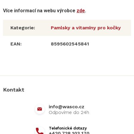
Více informací na webu výrobce
zde
.
Kategorie
:
Pamlsky a vitamíny pro kočky
EAN
:
8595602545841
Z
á
p
a
Kontakt
t
í
info
@
wasco.cz
+420 728 103 170